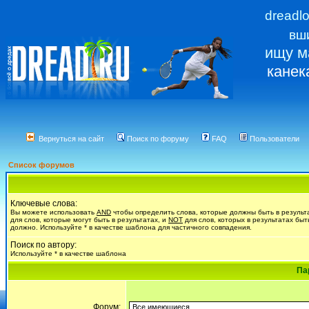
dreadl
вш
ищу м
канек
Вернуться на сайт
Поиск по форуму
FAQ
Пользователи
Список форумов
Ключевые слова:
Вы можете использовать
AND
чтобы определить слова, которые должны быть в результ
для слов, которые могут быть в результатах, и
NOT
для слов, которых в результатах быт
должно. Используйте * в качестве шаблона для частичного совпадения.
Поиск по автору:
Используйте * в качестве шаблона
Па
Форум: