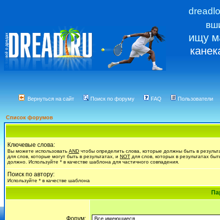
dreadl
вш
ищу м
канек
Вернуться на сайт
Поиск по форуму
FAQ
Пользователи
Список форумов
Ключевые слова:
Вы можете использовать
AND
чтобы определить слова, которые должны быть в результ
для слов, которые могут быть в результатах, и
NOT
для слов, которых в результатах быт
должно. Используйте * в качестве шаблона для частичного совпадения.
Поиск по автору:
Используйте * в качестве шаблона
Па
Форум: