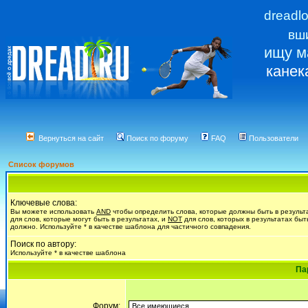
dreadl
вш
ищу м
канек
Вернуться на сайт
Поиск по форуму
FAQ
Пользователи
Список форумов
Ключевые слова:
Вы можете использовать
AND
чтобы определить слова, которые должны быть в результ
для слов, которые могут быть в результатах, и
NOT
для слов, которых в результатах быт
должно. Используйте * в качестве шаблона для частичного совпадения.
Поиск по автору:
Используйте * в качестве шаблона
Па
Форум: