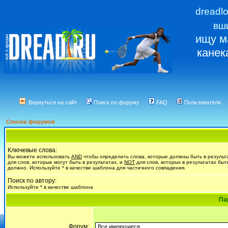
dreadl
вш
ищу м
канек
Вернуться на сайт
Поиск по форуму
FAQ
Пользователи
Список форумов
Ключевые слова:
Вы можете использовать
AND
чтобы определить слова, которые должны быть в результ
для слов, которые могут быть в результатах, и
NOT
для слов, которых в результатах быт
должно. Используйте * в качестве шаблона для частичного совпадения.
Поиск по автору:
Используйте * в качестве шаблона
Па
Форум: