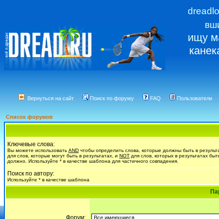
dreadl
вш
ищу м
канек
Вернуться на сайт
Поиск по форуму
FAQ
Пользователи
Список форумов
Ключевые слова:
Вы можете использовать
AND
чтобы определить слова, которые должны быть в результ
для слов, которые могут быть в результатах, и
NOT
для слов, которых в результатах быт
должно. Используйте * в качестве шаблона для частичного совпадения.
Поиск по автору:
Используйте * в качестве шаблона
Па
Форум: