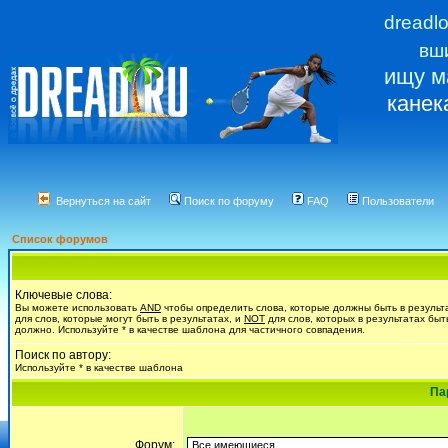
dreadl
вш
ищу м
канек
Вернуться на сайт
Поиск по форуму
FAQ
Пользователи
Список форумов
Ключевые слова:
Вы можете использовать
AND
чтобы определить слова, которые должны быть в результ
для слов, которые могут быть в результатах, и
NOT
для слов, которых в результатах быт
должно. Используйте * в качестве шаблона для частичного совпадения.
Поиск по автору:
Используйте * в качестве шаблона
Па
Форум: