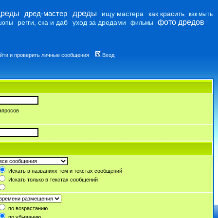
дреды
дреды
дред-мастер
ищу мастера
как красить
как мыть
фото дредов
регги, ска и даб
уход за дредами
шопы
фильмы
йти и проверить личные сообщения
Вход
апросов
Искать в названиях тем и текстах сообщений
Искать только в текстах сообщений
по возрастанию
по убыванию