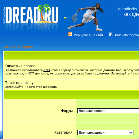
dreadlocks
как сд
Вернуться на сайт
Поиск по фору
Список форумов
Ключевые слова:
Вы можете использовать
AND
чтобы определить слова, которые должны быть в результ
результатах, и
NOT
для слов, которых в результатах быть не должно. Используйте * в к
Поиск по автору:
Используйте * в качестве шаблона
Форум:
Категория: