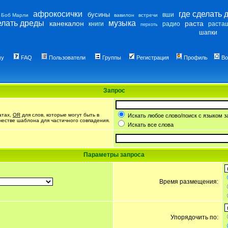
афрокосички
где сделать 
бусины
вши
Боб Марли
вавилон
встречи
елать дреды
музыка
канекалон
раста
книги
радио
раста
перхоть
шапки
му
FAQ
Пользователи
Группы
Регистрация
Профиль
Во
Запрос
атах,
OR
для слов, которые могут быть в
Искать любое слово/поиск с языком з
ачестве шаблона для частичного совпадения.
Искать все слова
Параметры запроса
Время размещения:
Упорядочить по: