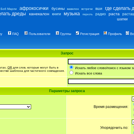
афрокосички
где сделать 
бусины
вши
Боб Марли
вавилон
встречи
елать дреды
музыка
канекалон
раста
книги
радио
раста
перхоть
шапки
му
FAQ
Пользователи
Группы
Регистрация
Профиль
Во
Запрос
атах,
OR
для слов, которые могут быть в
Искать любое слово/поиск с языком з
ачестве шаблона для частичного совпадения.
Искать все слова
Параметры запроса
Время размещения:
Упорядочить по: