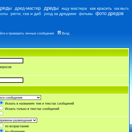
дреды
дреды
дред-мастер
ищу мастера
как красить
как мыть
фото дредов
регги, ска и даб
уход за дредами
шопы
фильмы
йти и проверить личные сообщения
Вход
апросов
Искать в названиях тем и текстах сообщений
Искать только в текстах сообщений
по возрастанию
по убыванию