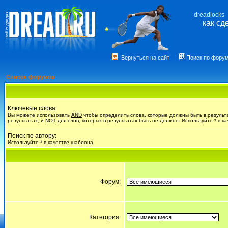
dreadlocks
как сд
Вернуться на сайт
Поиск по фору
Список форумов
Ключевые слова:
Вы можете использовать
AND
чтобы определить слова, которые должны быть в результ
результатах, и
NOT
для слов, которых в результатах быть не должно. Используйте * в к
Поиск по автору:
Используйте * в качестве шаблона
Форум:
Категория: