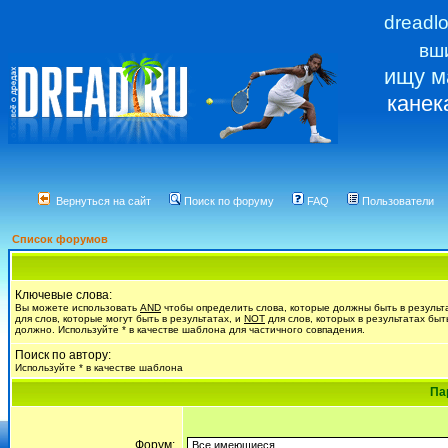
dreadl
вш
ищу м
канек
Вернуться на сайт
Поиск по форуму
FAQ
Пользователи
Список форумов
Ключевые слова:
Вы можете использовать
AND
чтобы определить слова, которые должны быть в результ
для слов, которые могут быть в результатах, и
NOT
для слов, которых в результатах быт
должно. Используйте * в качестве шаблона для частичного совпадения.
Поиск по автору:
Используйте * в качестве шаблона
Па
Форум: