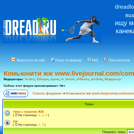
dreadl
вш
ищу м
канек
Вернуться на сайт
Поиск по форуму
FAQ
Пользователи
Комьюнити жж www.livejournal.com/com
Модераторы:
Terpkiy
,
Ethiopia
,
иркин
,
In_bloom
,
aFReeka
,
dredloki
,
Модератор
Сейчас этот форум просматривают: Нет
Список форумов
->
Комьюнити жж www.livejournal.com/comm
Темы
тема с нашими ЖЖ
[
На страницу:
1
,
2
,
3
]
жж
[
На страницу:
1
,
2
]
Показать темы: