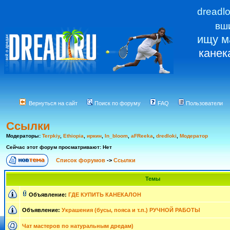
dreadl
вш
ищу м
канек
Вернуться на сайт
Поиск по форуму
FAQ
Пользователи
Ссылки
Модераторы:
Terpkiy
,
Ethiopia
,
иркин
,
In_bloom
,
aFReeka
,
dredloki
,
Модератор
Сейчас этот форум просматривают: Нет
Список форумов
->
Ссылки
Темы
Объявление:
ГДЕ КУПИТЬ КАНЕКАЛОН
Объявление:
Украшения (бусы, пояса и т.п.) РУЧНОЙ РАБОТЫ
Чат мастеров по натуральным дредам)