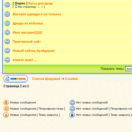
[ Опрос ]
Бусы для дред
[
На страницу:
1
,
2
]
Магазин одежды и не только)
Дреды из войлока
Инет магазин)))))))
Пазитивный сайт
Новый сайтец брэйдеров
еликто знает ...
Показать темы:
Список форумов
->
Ссылки
Страница
1
из
1
Новые сообщения
Нет новых сообщений
Новые сообщения [ Популярная тема ]
Нет новых сообщений [ Популярная те
Новые сообщения [ Тема закрыта ]
Нет новых сообщений [ Тема закрыта ]