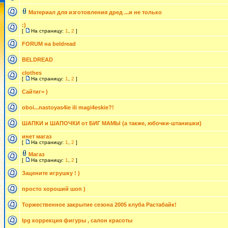
Материал для изготовления дред ...и не только
:)
[
На страницу:
1
,
2
]
FORUM на beldread
BELDREAD
clothes
[
На страницу:
1
,
2
]
Сайтиг= )
oboi...nastoyas4ie ili magi4eskie?!
ШАПКИ и ШАПОЧКИ от БИГ МАМЫ (а также, юбочки-штанишки)
инет магаз
[
На страницу:
1
,
2
]
Магаз
[
На страницу:
1
,
2
]
Зацените игрушку ! )
просто хороший шоп )
Торжественное закрытие сезона 2005 клуба Растабайк!
lpg коррекция фигуры , салон красоты