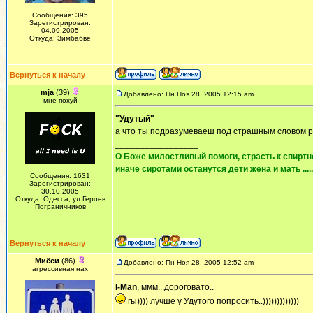
Сообщения: 395
Зарегистрирован:
04.09.2005
Откуда: Зимбабве
Вернуться к началу
mja
(39)
Добавлено: Пн Ноя 28, 2005 12:15 am
мне похуй
"Удутый"
а что ты подразумеваеш под страшным словом р
_________________
О Боже милостливый помоги, страсть к спиртно
иначе сиротами останутся дети жена и мать ......
Сообщения: 1631
Зарегистрирован:
30.10.2005
Откуда: Одесса, ул.Героев
Пограничников
Вернуться к началу
Миёси
(86)
Добавлено: Пн Ноя 28, 2005 12:52 am
агрессивная нах
I-Man
, ммм...дороговато..
гы)))) лучше у Удутого попросить..)))))))))))))