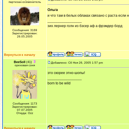
партизан-осеменитель
Ольга
и что там в белых облаках связано с раста если н
_________________
зих лернер голн из бэсер аф а фрэмдер борд
Сообщения: 3169
Зарегистрирован:
26.05.2005
Вернуться к началу
BeeSoll
(41)
Добавлено: Сб Ноя 26, 2005 1:57 pm
ореховая соня
это скорее этно-шопы!
_________________
born to be wild
Сообщения: 1173
Зарегистрирован:
07.07.2005
Откуда: Ozz
Вернуться к началу