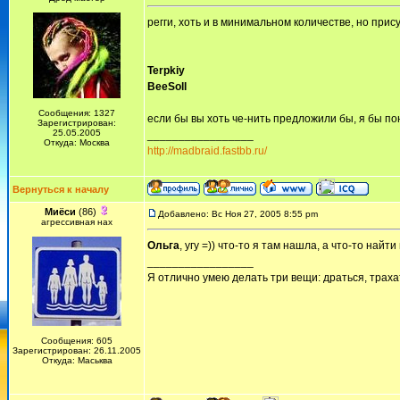
регги, хоть и в минимальном количестве, но прис
Terpkiy
BeeSoll
Сообщения: 1327
если бы вы хоть че-нить предложили бы, я бы по
Зарегистрирован:
25.05.2005
_________________
Откуда: Москва
http://madbraid.fastbb.ru/
Вернуться к началу
Миёси
(86)
Добавлено: Вс Ноя 27, 2005 8:55 pm
агрессивная нах
Ольга
, угу =)) что-то я там нашла, а что-то найти 
_________________
Я отлично умею делать три вещи: драться, трахат
Сообщения: 605
Зарегистрирован: 26.11.2005
Откуда: Маськва