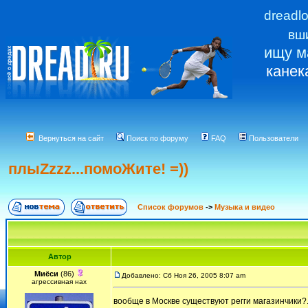
dreadl
вш
ищу м
канек
Вернуться на сайт
Поиск по форуму
FAQ
Пользователи
плыZzzz...помоЖите! =))
Список форумов
->
Музыка и видео
Автор
Миёси
(86)
Добавлено: Сб Ноя 26, 2005 8:07 am
агрессивная нах
вообще в Москве существуют регги магазинчики?..