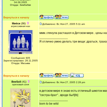
04.09.2005
Откуда: Зимбабве
Вернуться к началу
Миёси
(86)
Добавлено: Вс Ноя 27, 2005 5:11 am
агрессивная нах
ммм..глянула расташоп в Детском мире.. цены нам
_________________
Я отлично умею делать три вещи: драться, трахат
Сообщения: 605
Зарегистрирован: 26.11.2005
Откуда: Маськва
Вернуться к началу
BeeSoll
(41)
Добавлено: Вс Ноя 27, 2005 2:28 pm
ореховая соня
в детском мире я знаю есть отличный шмоток ма
"сестра-брат"...вроде бы!![/b]
_________________
born to be wild