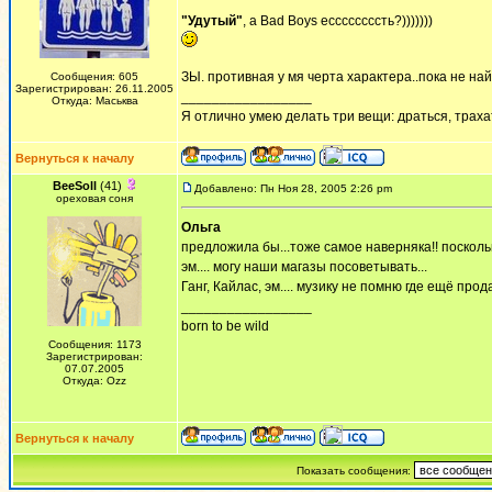
"Удутый"
, а Bad Boys ессссссссть?)))))))
ЗЫ. противная у мя черта характера..пока не най
Сообщения: 605
Зарегистрирован: 26.11.2005
_________________
Откуда: Маськва
Я отлично умею делать три вещи: драться, трахат
Вернуться к началу
BeeSoll
(41)
Добавлено: Пн Ноя 28, 2005 2:26 pm
ореховая соня
Ольга
предложила бы...тоже самое наверняка!! поскольку
эм.... могу наши магазы посоветывать...
Ганг, Кайлас, эм.... музику не помню где ещё прода
_________________
born to be wild
Сообщения: 1173
Зарегистрирован:
07.07.2005
Откуда: Ozz
Вернуться к началу
Показать сообщения: