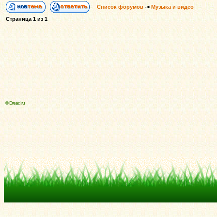
Список форумов
->
Музыка и видео
Страница
1
из
1
© Dread.ru