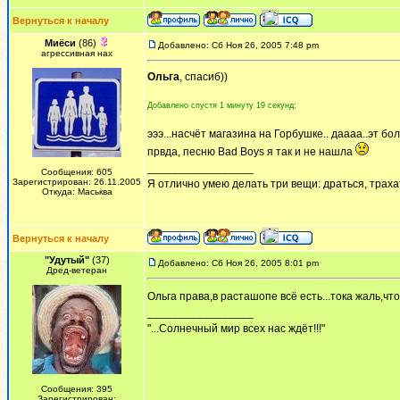
Вернуться к началу
Миёси
(86)
Добавлено: Сб Ноя 26, 2005 7:48 pm
агрессивная нах
Ольга
, спасиб))
Добавлено спустя 1 минуту 19 секунд:
эээ...насчёт магазина на Горбушке.. даааа..эт бо
првда, песню Bad Boys я так и не нашла
_________________
Сообщения: 605
Зарегистрирован: 26.11.2005
Я отлично умею делать три вещи: драться, трахат
Откуда: Маськва
Вернуться к началу
"Удутый"
(37)
Добавлено: Сб Ноя 26, 2005 8:01 pm
Дред-ветеран
Ольга права,в расташопе всё есть...тока жаль,что
_________________
"...Солнечный мир всех нас ждёт!!!"
Сообщения: 395
Зарегистрирован: