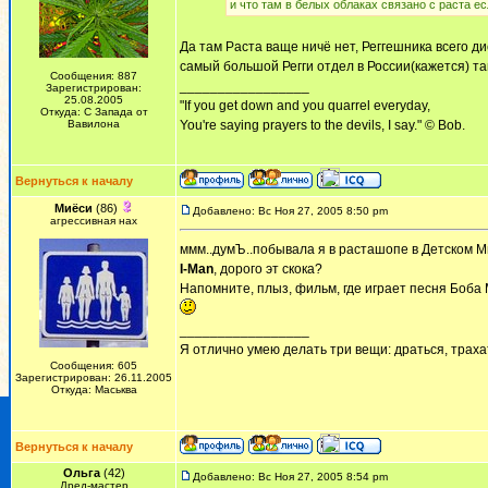
и что там в белых облаках связано с раста ес
Да там Раста ваще ничё нет, Реггешника всего ди
самый большой Регги отдел в России(кажется) там
Сообщения: 887
_________________
Зарегистрирован:
25.08.2005
"If you get down and you quarrel everyday,
Откуда: С Запада от
Вавилона
You're saying prayers to the devils, I say." © Bob.
Вернуться к началу
Миёси
(86)
Добавлено: Вс Ноя 27, 2005 8:50 pm
агрессивная нах
ммм..думЪ..побывала я в расташопе в Детском Ми
I-Man
, дорого эт скока?
Напомните, плыз, фильм, где играет песня Боба М
_________________
Я отлично умею делать три вещи: драться, трахат
Сообщения: 605
Зарегистрирован: 26.11.2005
Откуда: Маськва
Вернуться к началу
Ольга
(42)
Добавлено: Вс Ноя 27, 2005 8:54 pm
Дред-мастер