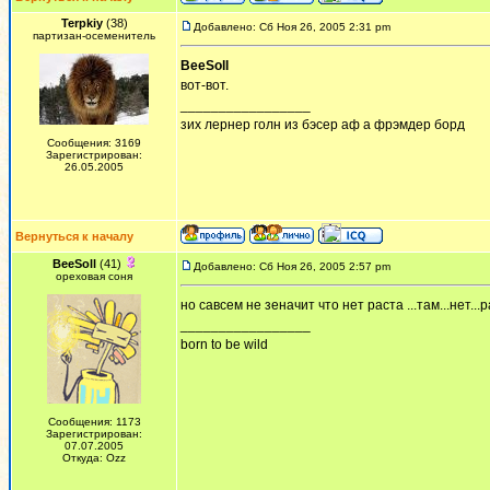
Terpkiy
(38)
Добавлено: Сб Ноя 26, 2005 2:31 pm
партизан-осеменитель
BeeSoll
вот-вот.
_________________
зих лернер голн из бэсер аф а фрэмдер борд
Сообщения: 3169
Зарегистрирован:
26.05.2005
Вернуться к началу
BeeSoll
(41)
Добавлено: Сб Ноя 26, 2005 2:57 pm
ореховая соня
но савсем не зеначит что нет раста ...там...нет...р
_________________
born to be wild
Сообщения: 1173
Зарегистрирован:
07.07.2005
Откуда: Ozz