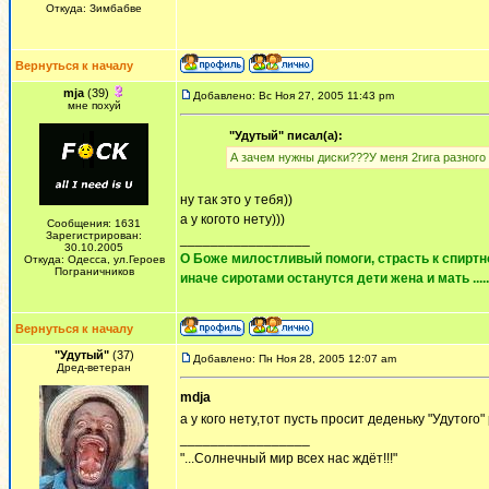
Откуда: Зимбабве
Вернуться к началу
mja
(39)
Добавлено: Вс Ноя 27, 2005 11:43 pm
мне похуй
"Удутый" писал(а):
А зачем нужны диски???У меня 2гига разного 
ну так это у тебя))
а у когото нету)))
Сообщения: 1631
Зарегистрирован:
_________________
30.10.2005
О Боже милостливый помоги, страсть к спиртно
Откуда: Одесса, ул.Героев
Пограничников
иначе сиротами останутся дети жена и мать ......
Вернуться к началу
"Удутый"
(37)
Добавлено: Пн Ноя 28, 2005 12:07 am
Дред-ветеран
mdja
а у кого нету,тот пусть просит деденьку "Удутого"
_________________
"...Солнечный мир всех нас ждёт!!!"