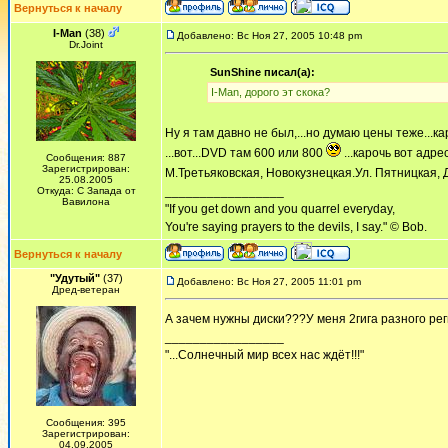
Вернуться к началу
I-Man
(38)
Добавлено: Вс Ноя 27, 2005 10:48 pm
Dr.Joint
SunShine писал(а):
I-Man, дорого эт скока?
Ну я там давно не был,...но думаю цены теже...к
...вот...DVD там 600 или 800
...карочь вот адре
Сообщения: 887
Зарегистрирован:
М.Третьяковская, Новокузнецкая.Ул. Пятницкая, 
25.08.2005
_________________
Откуда: С Запада от
Вавилона
"If you get down and you quarrel everyday,
You're saying prayers to the devils, I say." © Bob.
Вернуться к началу
"Удутый"
(37)
Добавлено: Вс Ноя 27, 2005 11:01 pm
Дред-ветеран
А зачем нужны диски???У меня 2гига разного рег
_________________
"...Солнечный мир всех нас ждёт!!!"
Сообщения: 395
Зарегистрирован:
04.09.2005