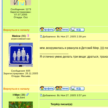
Сообщения: 1173
Зарегистрирован:
07.07.2005
Откуда: Ozz
Вернуться к началу
Миёси
(86)
Добавлено: Вс Ноя 27, 2005 2:39 pm
агрессивная нах
мгм..вооружилась и рванула в Детский Мир..)))) п
_________________
Я отлично умею делать три вещи: драться, трахат
Сообщения: 605
Зарегистрирован: 26.11.2005
Откуда: Маськва
Вернуться к началу
I-Man
(38)
Добавлено: Вс Ноя 27, 2005 3:57 pm
Dr.Joint
Terpkiy писал(а):