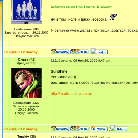
Добавлено спустя 1 час 1 минуту 31 секунду:
ну..в том числе и диски, есессна..
_________________
Сообщения: 605
Я отлично умею делать три вещи: драться, трахат
Зарегистрирован: 26.11.2005
Откуда: Маськва
Вернуться к началу
Ольга
(42)
Добавлено: Сб Ноя 26, 2005 9:47 am
Дред-мастер
SunShine
есть конечно))
расташоп, путь к себе, еще полно магазинов поме
_________________
http://madbraid.fastbb.ru/
Сообщения: 1327
Зарегистрирован:
25.05.2005
Откуда: Москва
Вернуться к началу
Terpkiy
(38)
Добавлено: Сб Ноя 26, 2005 1:41 pm