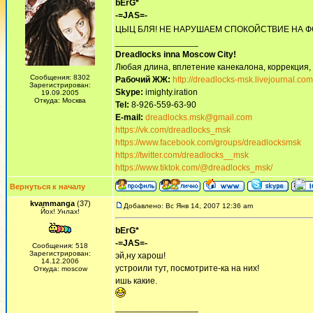
bErG*
-=JAS=-
ЦЫЦ БЛЯ! НЕ НАРУШАЕМ СПОКОЙСТВИЕ НА Ф
_________________
Dreadlocks inna Moscow Сity!
Любая длина, вплетение канекалона, коррекция,
Сообщения: 8302
Рабочий ЖЖ:
http://dreadlocks-msk.livejournal.com
Зарегистрирован:
Skype:
imighty.iration
19.09.2005
Откуда: Москва
Tel:
8-926-559-63-90
E-mail:
dreadlocks.msk@gmail.com
https://vk.com/dreadlocks_msk
https://www.facebook.com/groups/dreadlocksmsk
https://twitter.com/dreadlocks__msk
https://www.tiktok.com/@dreadlocks_msk/
Вернуться к началу
kvammanga
(37)
Добавлено: Вс Янв 14, 2007 12:36 am
Йох! Унлах!
bErG*
-=JAS=-
Сообщения: 518
Зарегистрирован:
эй,ну харош!
14.12.2006
устроили тут, посмотрите-ка на них!
Откуда: moscow
ишь какие.
_________________