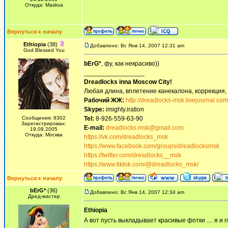
Откуда: Maskva
Вернуться к началу
Ethiopia
(38)
Добавлено: Вс Янв 14, 2007 12:31 am
God Blessed You
bErG*
, фу, как некрасиво))
_________________
Dreadlocks inna Moscow Сity!
Любая длина, вплетение канекалона, коррекция,
Рабочий ЖЖ:
http://dreadlocks-msk.livejournal.com
Skype:
imighty.iration
Сообщения: 8302
Tel:
8-926-559-63-90
Зарегистрирован:
E-mail:
dreadlocks.msk@gmail.com
19.09.2005
Откуда: Москва
https://vk.com/dreadlocks_msk
https://www.facebook.com/groups/dreadlocksmsk
https://twitter.com/dreadlocks__msk
https://www.tiktok.com/@dreadlocks_msk/
Вернуться к началу
bErG*
(36)
Добавлено: Вс Янв 14, 2007 12:34 am
Дред-мастер
Ethiopia
А вот пусть выкладывает красивые фотки .... я и г