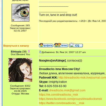
-------------------------------
_________________
Turn on, tune in and drop out!
Последний раз редактировалось: -=JAS=- (Вс Янв 14, 2007
Сообщения: 285
Зарегистрирован:
02.01.2007
Вернуться к началу
Ethiopia
(38)
Добавлено: Вс Янв 14, 2007 12:27 am
God Blessed You
Noogims[onAbinge]
, согласна)))
_________________
Dreadlocks inna Moscow Сity!
Любая длина, вплетение канекалона, коррекция,
Рабочий ЖЖ:
http://dreadlocks-msk.livejournal.com
Skype:
imighty.iration
Сообщения: 8302
Tel:
8-926-559-63-90
Зарегистрирован:
E-mail:
dreadlocks.msk@gmail.com
19.09.2005
Откуда: Москва
https://vk.com/dreadlocks_msk
https://www.facebook.com/groups/dreadlocksmsk
https://twitter.com/dreadlocks__msk