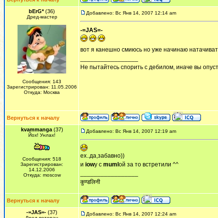
bErG*
(36)
Добавлено: Вс Янв 14, 2007 12:14 am
Дред-мастер
-=JAS=-
вот я канешно смиюсь но уже начинаю натачивать в
_________________
Не пытайтесь спорить с дебилом, иначе вы опусти
Сообщения: 143
Зарегистрирован: 11.05.2006
Откуда: Москва
Вернуться к началу
kvammanga
(37)
Добавлено: Вс Янв 14, 2007 12:19 am
Йох! Унлах!
ех..да,забавно))
Сообщения: 518
и
iow
у с
muml
ой за то встретили ^^
Зарегистрирован:
14.12.2006
_________________
Откуда: moscow
कुण्डलिनी
Вернуться к началу
-=JAS=-
(37)
Добавлено: Вс Янв 14, 2007 12:24 am
Дред-ветеран