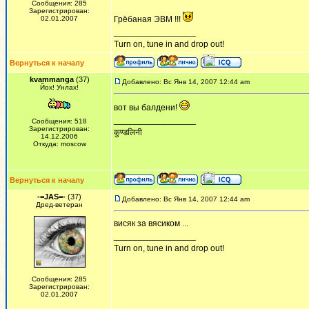
Сообщения: 285
Зарегистрирован:
02.01.2007
Грёбаная ЭВМ !!!
_________________
Turn on, tune in and drop out!
Вернуться к началу
kvammanga
(37)
Добавлено: Вс Янв 14, 2007 12:44 am
Йох! Унлах!
вот вы балдени!
_________________
Сообщения: 518
Зарегистрирован:
कुण्डलिनी
14.12.2006
Откуда: moscow
Вернуться к началу
-=JAS=-
(37)
Добавлено: Вс Янв 14, 2007 12:44 am
Дред-ветеран
висяк за вясиком ...
_________________
Turn on, tune in and drop out!
Сообщения: 285
Зарегистрирован:
02.01.2007