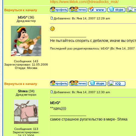
https://www.tiktok.com/@dreadlocks_msk/
Вернуться к началу
bErG*
(36)
Добавлено: Вс Янв 14, 2007 12:29 am
Дред-мастер
_________________
Не пытайтесь спорить с дебилом, иначе вы опусти
Последний раз редактировалось: bErG* (Вс Янв 14, 2007 
Сообщения: 143
Зарегистрирован: 11.05.2006
Откуда: Москва
Вернуться к началу
Shяка
(34)
Добавлено: Вс Янв 14, 2007 12:30 am
Дред-ветеран
bErG*
**здец))))
_________________
самое страшное ругательство в мире- Shяка
Сообщения: 113
Зарегистрирован:
24.12.2006