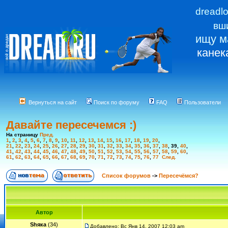
dreadl
вш
ищу м
канек
Вернуться на сайт
Поиск по форуму
FAQ
Пользователи
Давайте пересечемся :)
На страницу
Пред.
1
,
2
,
3
,
4
,
5
,
6
,
7
,
8
,
9
,
10
,
11
,
12
,
13
,
14
,
15
,
16
,
17
,
18
,
19
,
20
,
21
,
22
,
23
,
24
,
25
,
26
,
27
,
28
,
29
,
30
,
31
,
32
,
33
,
34
,
35
,
36
,
37
,
38
,
39
,
40
,
41
,
42
,
43
,
44
,
45
,
46
,
47
,
48
,
49
,
50
,
51
,
52
,
53
,
54
,
55
,
56
,
57
,
58
,
59
,
60
,
61
,
62
,
63
,
64
,
65
,
66
,
67
,
68
,
69
,
70
,
71
,
72
,
73
,
74
,
75
,
76
,
77
След.
Список форумов
->
Пересечёмся?
Автор
Shяка
(34)
Добавлено: Вс Янв 14, 2007 12:03 am