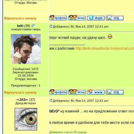
Откуда: Москва
Вернуться к началу
keki
(39)
Добавлено: Вс Янв 14, 2007 12:41 am
изворотливая тварь
берг чоткий пацан, на удачу шел..
_________________
жж с работами
http://keki-dreadlocks.livejournal.co
Сообщения: 1075
Зарегистрирован:
15.08.2006
Откуда: москва
Предупреждения : 1
Вернуться к началу
-=JAS=-
(37)
Добавлено: Вс Янв 14, 2007 12:43 am
Дред-ветеран
bErG*
ну извеняй ... но на придложение ответ п
в любое время в удобном для тебя месте если сч
Добавлено спустя 59 секунд: