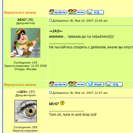
Вернуться к началу
bErG*
(36)
Добавлено: Вс Янв 14, 2007 12:46 am
Дред-мастер
-=JAS=-
мммммм ... чувааак да ты серьёзен)))))
_________________
Не пытайтесь спорить с дебилом, иначе вы опусти
Сообщения: 143
Зарегистрирован: 11.05.2006
Откуда: Москва
Вернуться к началу
-=JAS=-
(37)
Добавлено: Вс Янв 14, 2007 12:47 am
Дред-ветеран
bErG*
_________________
Turn on, tune in and drop out!
Сообщения: 285
Зарегистрирован: