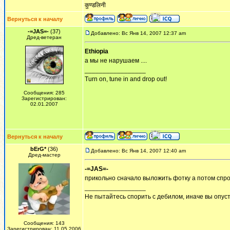
कुण्डलिनी
Вернуться к началу
-=JAS=-
(37)
Добавлено: Вс Янв 14, 2007 12:37 am
Дред-ветеран
Ethiopia
а мы не нарушаем ....
_________________
Turn on, tune in and drop out!
Сообщения: 285
Зарегистрирован:
02.01.2007
Вернуться к началу
bErG*
(36)
Добавлено: Вс Янв 14, 2007 12:40 am
Дред-мастер
-=JAS=-
прикольно сначало выложить фотку а потом спрос
_________________
Не пытайтесь спорить с дебилом, иначе вы опусти
Сообщения: 143
Зарегистрирован: 11.05.2006