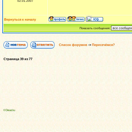
02.01.2007
Вернуться к началу
Показать сообщения:
Список форумов
->
Пересечёмся?
Страница
39
из
77
© Dread.ru