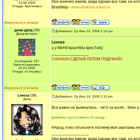
Оно конечно ежели, когда однако все таки, но если
13.06.2006
Откуда: Красноярск
BraidWay -
www.afrokosa.narod.ru
Вернуться к началу
дима дред
(34)
Добавлено: Ср Июн 14, 2006 1:19 pm
Дред-ветеран
Leeosa
a y MeH9 kpacHblu kpecTuk((
_________________
СНАЧАЛА СДЕЛАЙ ПОТОМ ПОДУМАЙ!!
Сообщения: 257
Зарегистрирован:
25.03.2006
Откуда: из москвы;)
Вернуться к началу
Leeosa
(38)
Добавлено: Ср Июн 14, 2006 1:31 pm
Дред
Все равно не выкинулась... чето за косяк... блин а
Добавлено спустя 3 минуты 21 секунду:
НАрод, плиз объясните посчему моя аваторка не о
_________________
Оно конечно ежели, когда однако все таки, но если