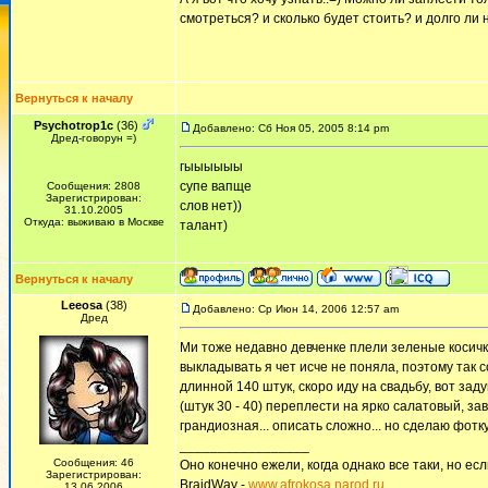
смотреться? и сколько будет стоить? и долго ли н
Вернуться к началу
Psychotrop1c
(36)
Добавлено: Сб Ноя 05, 2005 8:14 pm
Дред-говорун =)
гыыыыыы
супе вапще
Сообщения: 2808
Зарегистрирован:
слов нет))
31.10.2005
Откуда: выживаю в Москве
талант)
Вернуться к началу
Leeosa
(38)
Добавлено: Ср Июн 14, 2006 12:57 am
Дред
Ми тоже недавно девченке плели зеленые косички
выкладывать я чет исче не поняла, поэтому так
длинной 140 штук, скоро иду на свадьбу, вот зад
(штук 30 - 40) переплести на ярко салатовый, за
грандиозная... описать сложно... но сделаю фотку 
_________________
Сообщения: 46
Оно конечно ежели, когда однако все таки, но если
Зарегистрирован:
BraidWay -
www.afrokosa.narod.ru
13.06.2006