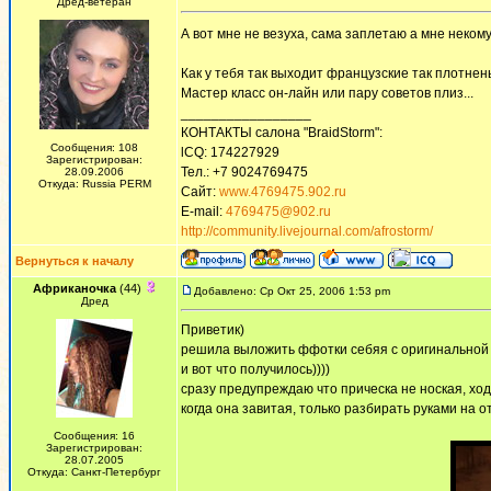
Дред-ветеран
А вот мне не везуха, сама заплетаю а мне неком
Как у тебя так выходит французские так плотнен
Мастер класс он-лайн или пару советов плиз...
_________________
КОНТАКТЫ салона "BraidStorm":
Сообщения: 108
lCQ: 174227929
Зарегистрирован:
Тел.: +7 9024769475
28.09.2006
Откуда: Russia PERM
Сайт:
www.4769475.902.ru
E-mail:
4769475@902.ru
http://community.livejournal.com/afrostorm/
Вернуться к началу
Африканочка
(44)
Добавлено: Ср Окт 25, 2006 1:53 pm
Дред
Приветик)
решила выложить ффотки себяя с оригинальной п
и вот что получилось))))
сразу предупреждаю что прическа не ноская, хо
когда она завитая, только разбирать руками на 
Сообщения: 16
Зарегистрирован:
28.07.2005
Откуда: Санкт-Петербург