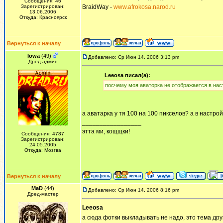
Сообщения: 46
Зарегистрирован:
BraidWay -
www.afrokosa.narod.ru
13.06.2006
Откуда: Красноярск
Вернуться к началу
Iowa
(49)
Добавлено: Ср Июн 14, 2006 3:13 pm
Дред-админ
Leeosa писал(а):
посчему моя аваторка не отображается в настр
а аватарка у тя 100 на 100 пикселов? а в настр
_________________
этта ми, кощщки!
Сообщения: 4787
Зарегистрирован:
24.05.2005
Откуда: Мозгва
Вернуться к началу
MaD
(44)
Добавлено: Ср Июн 14, 2006 8:16 pm
Дред-мастер
Leeosa
а сюда фотки выкладывать не надо, это тема дру