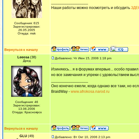
_________________
Наши работы можно посмотреть и обсудить
ЗДЕ
Сообщения: 615
Зарегистрирован:
26.05.2005
Откуда: msk
Вернуться к началу
Leeosa
(38)
Добавлено: Чт Июн 15, 2006 1:18 pm
Дред
Изиняюсь... я в форумах впервые... особо правил 
но все замечания и упреки с удовольствием высл
_________________
Оно конечно ежели, когда однако все таки, но если
BraidWay -
www.afrokosa.narod.ru
Сообщения: 46
Зарегистрирован:
13.06.2006
Откуда: Красноярск
Вернуться к началу
GLU
(49)
Добавлено: Вт Окт 10, 2006 2:13 pm