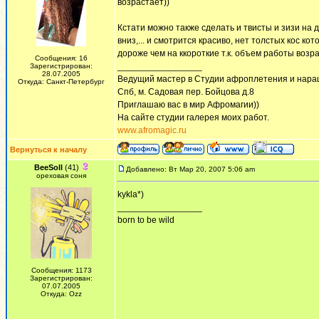
возрастает))
Кстати можно также сделать и твисты и зизи на
вниз,... и смотрится красиво, нет толстых кос к
дороже чем на ккороткие т.к. объем работы возр
Сообщения: 16
_________________
Зарегистрирован:
28.07.2005
Ведущий мастер в Студии афроплетения и нара
Откуда: Санкт-Петербург
Спб, м. Садовая пер. Бойцова д.8
Приглашаю вас в мир Афромагии))
На сайте студии галерея моих работ.
www.afromagic.ru
Вернуться к началу
BeeSoll
(41)
Добавлено: Вт Мар 20, 2007 5:06 am
ореховая соня
kykla*)
_________________
born to be wild
Сообщения: 1173
Зарегистрирован:
07.07.2005
Откуда: Ozz