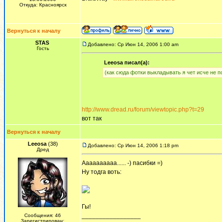
Откуда: Красноярск
Вернуться к началу
STAS
Добавлено: Ср Июн 14, 2006 1:00 am
Гость
Leeosa писал(а):
(как сюда фотки выкладывать я чет исче не п
http://www.dread.ru/forum/viewtopic.php?t=29
вот так
Вернуться к началу
Leeosa
(38)
Добавлено: Ср Июн 14, 2006 1:18 pm
Дред
Аааааааааа...... -) пасибки =)
Ну тодга воть:
Гы!
_________________
Сообщения: 46
Зарегистрирован: