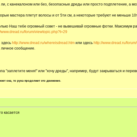
ы ли, с канекалоном или без, безопасные дреды или просто подплетение, а 
орые мастера плетут волосы и от 5ти см, а некоторые требуют не меньше 10ти
только Наш тебе огромный совет - не вывешивай огромные фотки. Максимум ра
://www.dread.ru/forum/viewtopic.php?t=29
и здесь
http://www.dread.ru/whereisdread.htm
или здесь
http://www.dread.ru/foru
ь личное сообщение.
ипа "заплетите меня!" или "хочу дреды", например, будут закрываться и пере
хнет она, то рука продолжит это движение.
то касается