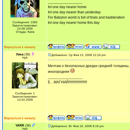
_________________
InI one day nearer home
InI one day nearer than yesterday
For Babylon world is full of trials and badderation
Сообщения: 1383
InI one day nearer home this day
Зарегистрирован:
23.08.2006
Откуда: Киев
Вернуться к началу
Умка
(36)
Добавлено: Ср Фев 13, 2008 12:24 pm
Нуб
Мечтаю о безопасных дредах средней толщины, 
иногородняя
_________________
Е... МАГНИЙ!!!!!!!!!!!!!!!!!!!!!
Сообщения: 1
Зарегистрирован:
13.02.2008
Вернуться к началу
YARR
(36)
Добавлено: Вт Фев 19, 2008 8:18 pm
Нуб