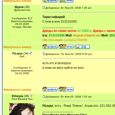
Вернуться к началу
Mypuk
(39)
Добавлено: Вт Янв 29, 2008 7:39 am
Дред-мастер
Тарастафарай
Сообщения: 817
Зарегистрирован:
Стучи в асю 313210200
29.05.2005
_________________
Откуда: Москва
Дреды из своих волос
от 2000 р.
Дреды с кане
Icq:
313210200
Mail:
mypuk@bigmir.net
Моб:
(89
http://vkontakte.ru/club11768856
Вернуться к началу
FiLepyt
(34)
Добавлено: Пн Фев 04, 2008 9:33 pm
Нуб
есть кто в белоруси
я пока не могу найти не кого
Сообщения: 6
Зарегистрирован:
04.02.2008
Вернуться к началу
Ethiopia
(38)
Добавлено: Вт Фев 05, 2008 7:53 am
God Blessed You
FiLepyt
, есть - Рома "Очень". Аська его: 221-581-8
_________________