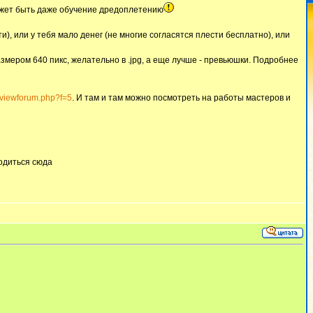
может быть даже обучение дредоплетению
), или у тебя мало денег (не многие согласятся плести бесплатно), или
змером 640 пикс, желательно в .jpg, а еще лучше - превьюшки. Подробнее
m/viewforum.php?f=5
. И там и там можно посмотреть на работы мастеров и
водиться сюда