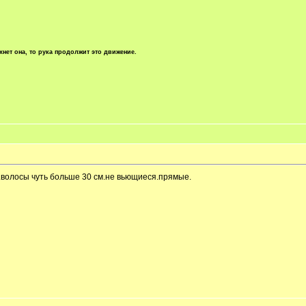
хнет она, то рука продолжит это движение.
.волосы чуть больше 30 см.не вьющиеся.прямые.