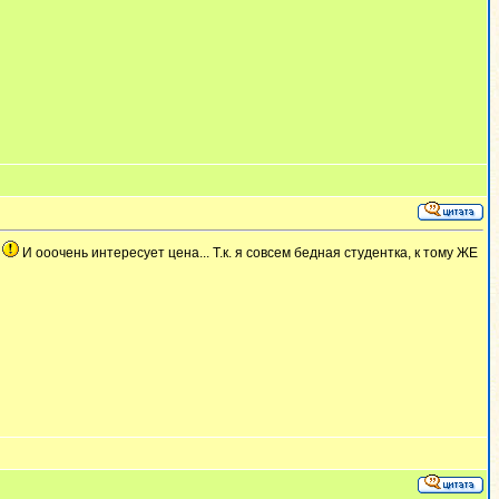
р
И ооочень интересует цена... Т.к. я совсем бедная студентка, к тому ЖЕ