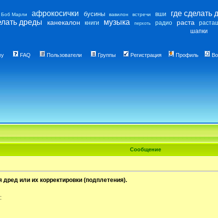
афрокосички
где сделать 
бусины
вши
Боб Марли
вавилон
встречи
елать дреды
музыка
канекалон
раста
книги
радио
раста
перхоть
шапки
му
FAQ
Пользователи
Группы
Регистрация
Профиль
Во
Сообщение
я дред или их корректировки (подплетения).
: