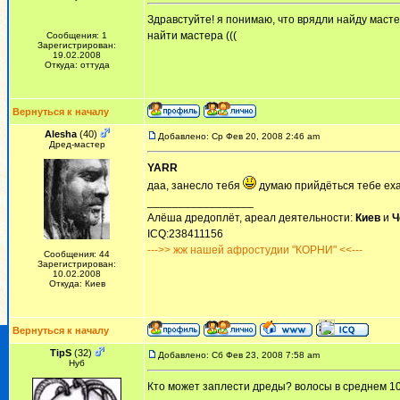
Здравстуйте! я понимаю, что врядли найду масте
найти мастера (((
Сообщения: 1
Зарегистрирован:
19.02.2008
Откуда: оттуда
Вернуться к началу
Alesha
(40)
Добавлено: Ср Фев 20, 2008 2:46 am
Дред-мастер
YARR
даа, занесло тебя
думаю прийдёться тебе еха
_________________
Алёша дредоплёт, ареал деятельности:
Киев
и
Ч
ICQ:238411156
--->> жж нашей афростудии "КОРНИ" <<---
Сообщения: 44
Зарегистрирован:
10.02.2008
Откуда: Киев
Вернуться к началу
TipS
(32)
Добавлено: Сб Фев 23, 2008 7:58 am
Нуб
Кто может заплести дреды? волосы в среднем 1