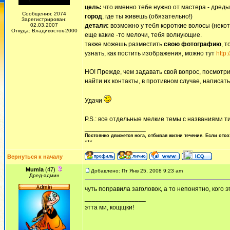
цель:
что именно тебе нужно от мастера - дред
Сообщения: 2074
город
, где ты живешь (обязательно!)
Зарегистрирован:
02.03.2007
детали:
возможно у тебя короткие волосы (некот
Откуда: Владивосток-2000
еще какие -то мелочи, тебя волнующие.
также можешь разместить
свою фотографию
, 
узнать, как постить изображения, можно тут
http
НО! Прежде, чем задавать свой вопрос, посмотр
найти их контакты, в противном случае, написат
Удачи
P.S.: все отдельные мелкие темы с названиями т
_________________
Постоянно движется нога, отбивая жизни течение. Если отсо
***
Вернуться к началу
Mumla
(47)
Добавлено: Пт Янв 25, 2008 9:23 am
Дред-админ
чуть поправила заголовок, а то непонятно, кого э
_________________
этта ми, кощщки!