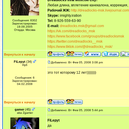
Dreadlocks inna Moscow Сity!
Любая длина, вплетение канекалона, коррекция,
Рабочий ЖЖ:
http://dreadlocks-msk.livejournal.com
Skype:
imighty.iration
Сообщения: 8302
Tel:
8-926-559-63-90
Зарегистрирован:
E-mail:
dreadlocks.msk@gmail.com
19.09.2005
Откуда: Москва
https://vk.com/dreadlocks_msk
https://www.facebook.com/groups/dreadlocksmsk
https://twitter.com/dreadlocks__msk
https://www.tiktok.com/@dreadlocks_msk/
Вернуться к началу
FiLepyt
(34)
Добавлено: Вт Фев 05, 2008 3:08 pm
Нуб
это тот которому 12 лет))))))))
Сообщения: 6
Зарегистрирован:
04.02.2008
Вернуться к началу
gamer
(45)
Добавлено: Вт Фев 05, 2008 5:44 pm
aka Zgamer
FiLepyt
да