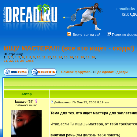
dreadlocks
как сд
Вернуться на сайт
Поиск по фору
ИЩУ МАСТЕРА!!! (все кто ищет - сюда!)
На страницу
1
,
2
,
3
,
4
,
5
,
6
,
7
,
8
,
9
,
10
,
11
,
12
,
13
,
14
,
15
,
16
,
17
,
18
,
19
,
20
,
21
,
22
,
23
,
24
След.
Список форумов
->
Где сделать дреды
Автор
katawo
(38)
Добавлено: Пт Янв 25, 2008 8:19 am
natawo's music
Тема для тех, кто ищет мастера для заплетени
Итак, если Ты ищешь мастера, от тебя требуется
внятная речь
(мы должны тебя понять)