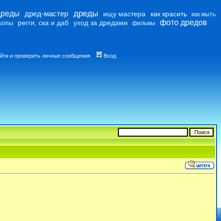
дреды
дреды
дред-мастер
ищу мастера
как красить
как мыть
фото дредов
регги, ска и даб
уход за дредами
шопы
фильмы
йти и проверить личные сообщения
Вход