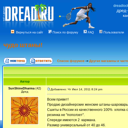
dreadloc
дред
ка
Вернуться на сайт
Поиск по форуму
FAQ
Пользователи
чудо штаны!
Список форумов
->
Другие магазины и част
Автор
SunShineDharma
(42)
Добавлено: Чт Июл 14, 2011 8:24 pm
Дред
Всем привет!
Продаю дизайнерские женские штаны-шаровары (
Сшиты в России из качественного 100% хлопка с
резинка не "поползет".
Спереди имеются 2 кармана.
Размер универсальный от 40 до 46.