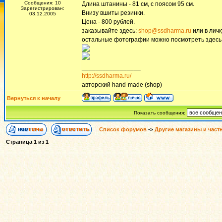
Сообщения: 10
Длина штанины - 81 см, с поясом 95 см.
Зарегистрирован:
Внизу вшиты резинки.
03.12.2005
Цена - 800 рублей.
заказывайте здесь:
shop@ssdharma.ru
или в личк
остальные фотографии можно посмотреть здесь
_________________
http://ssdharma.ru/
авторский hand-made (shop)
Вернуться к началу
Показать сообщения:
Список форумов
->
Другие магазины и част
Страница
1
из
1