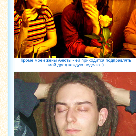
Кроме моей жены Анюты - ей приходится подправлять
мой дред каждую неделю :)