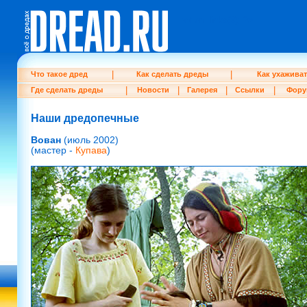
return_links(3); ?>
|
|
Что такое дред
Как сделать дреды
Как ухажива
|
|
|
|
Где сделать дреды
Новости
Галерея
Ссылки
Фору
Наши дредопечные
Вован
(июль 2002)
(мастер -
Купава
)