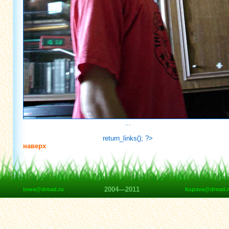
...
return_links(); ?>
наверх
2004—2011
iowa@dread.ru
kupava@dread.