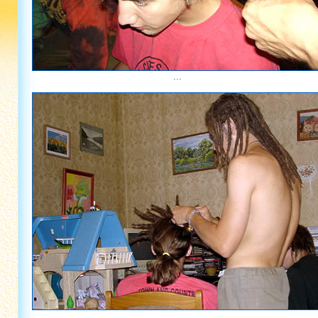
...
...