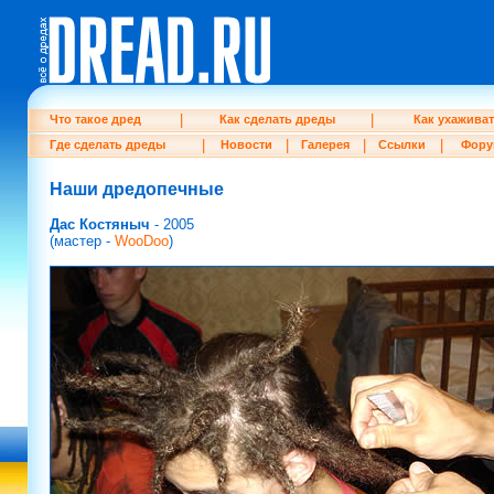
return_links(3); ?>
|
|
Что такое дред
Как сделать дреды
Как ухажива
|
|
|
|
Где сделать дреды
Новости
Галерея
Ссылки
Фору
Наши дредопечные
Дас Костяныч
- 2005
(мастер -
WooDoo
)