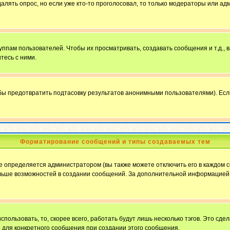
далять опрос, но если уже кто-то проголосовал, то только модераторы или ад
пам пользователей. Чтобы их просматривать, создавать сообщения и т.д.,
тесь с ними.
бы предотвратить подтасовку результатов анонимными пользователями). Если в
Форматирование сообщений и типы создаваемых тем
определяется администратором (вы также можете отключить его в каждом с
ю больше возможностей в создании сообщений. За дополнительной информацие
пользовать, то, скорее всего, работать будут лишь несколько тэгов. Это сде
о для конкретного сообщения при создании этого сообщения.