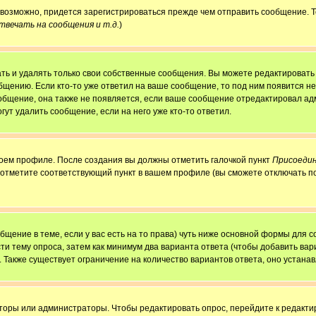
, возможно, придется зарегистрироваться прежде чем отправить сообщение. 
вечать на сообщения и т.д.
)
ь и удалять только свои собственные сообщения. Вы можете редактировать 
бщению. Если кто-то уже ответил на ваше сообщение, то под ним появится н
ообщение, она также не появляется, если ваше сообщение отредактировал ад
гут удалить сообщение, если на него уже кто-то ответил.
своем профиле. После создания вы должны отметить галочкой пункт
Присоедин
 отметите соответствующий пункт в вашем профиле (вы сможете отключать п
ообщение в теме, если у вас есть на то права) чуть ниже основной формы для
сти тему опроса, затем как минимум два варианта ответа (чтобы добавить вар
. Также существует ограничение на количество вариантов ответа, оно устан
аторы или администраторы. Чтобы редактировать опрос, перейдите к редактир