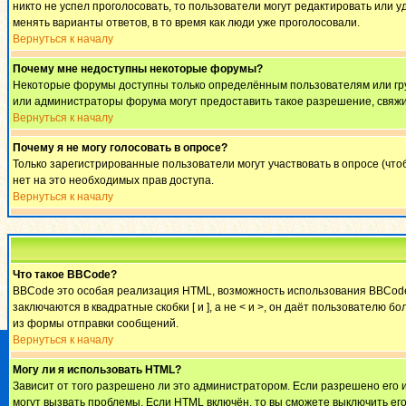
никто не успел проголосовать, то пользователи могут редактировать или у
менять варианты ответов, в то время как люди уже проголосовали.
Вернуться к началу
Почему мне недоступны некоторые форумы?
Некоторые форумы доступны только определённым пользователям или груп
или администраторы форума могут предоставить такое разрешение, свяжи
Вернуться к началу
Почему я не могу голосовать в опросе?
Только зарегистрированные пользователи могут участвовать в опросе (что
нет на это необходимых прав доступа.
Вернуться к началу
Что такое BBCode?
BBCode это особая реализация HTML, возможность использования BBCode 
заключаются в квадратные скобки [ и ], а не < и >, он даёт пользовател
из формы отправки сообщений.
Вернуться к началу
Могу ли я использовать HTML?
Зависит от того разрешено ли это администратором. Если разрешено его ис
могут вызвать проблемы. Если HTML включён, то вы сможете выключить ег