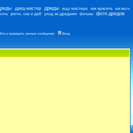
дреды
дреды
дред-мастер
ищу мастера
как красить
как мыть
фото дредов
регги, ска и даб
уход за дредами
шопы
фильмы
йти и проверить личные сообщения
Вход