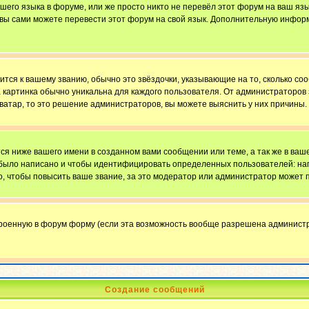
ашего языка в форуме, или же просто никто не перевёл этот форум на ваш яз
о вы сами можете перевести этот форум на свой язык. Дополнительную инфор
ится к вашему званию, обычно это звёздочки, указывающие на то, сколько со
картинка обычно уникальна для каждого пользователя. От администраторов за
ватар, то это решение администраторов, вы можете выяснить у них причины.
я ниже вашего имени в созданном вами сообщении или теме, а так же в ваше
й было написано и чтобы идентифицировать определенных пользователей: н
, чтобы повысить ваше звание, за это модератор или администратор может 
троенную в форум форму (если эта возможность вообще разрешена администр
Создание сообщений