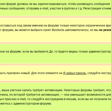
строил форум: должны ли вы зарегистрироваться, чтобы размещать сообщения
е сообщения, отправка e-mail, участие в группах и т.д. Регистрация отниме
 оставаться под своим именем на форуме только некоторое ограниченное врем
от форума, вы можете выбрать пункт
Входить автоматически
, но мы
не рек
ние на форуме
, если вы выберете
Да
, то будете видны только администратор
быть присвоен новый. Для этого кликните на
Я забыл пароль
, следуйте инстр
но, ваша учетная запись требует активизации. Некоторые форумы требуют, ч
причина, по которой требуется активизация, — она уменьшает возможности д
ыл прислан e-mail, то следуйте инструкциям в письме, если вы не получили пи
свяжитесь с администратором форума.