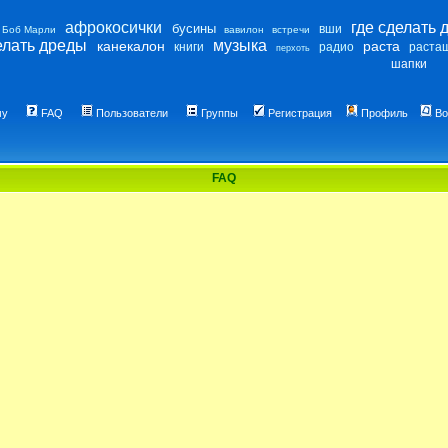
афрокосички
где сделать 
бусины
вши
Боб Марли
вавилон
встречи
елать дреды
музыка
канекалон
раста
книги
радио
раста
перхоть
шапки
му
FAQ
Пользователи
Группы
Регистрация
Профиль
Во
FAQ