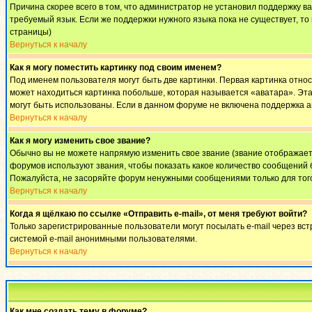
Причина скорее всего в том, что администратор не установил поддержку в
требуемый язык. Если же поддержки нужного языка пока не существует, т
страницы)
Вернуться к началу
Как я могу поместить картинку под своим именем?
Под именем пользователя могут быть две картинки. Первая картинка относ
может находиться картинка побольше, которая называется «аватара». Эта 
могут быть использованы. Если в данном форуме не включена поддержка а
Вернуться к началу
Как я могу изменить свое звание?
Обычно вы не можете напрямую изменить свое звание (звание отображаетс
форумов используют звания, чтобы показать какое количество сообщени
Пожалуйста, не засоряйте форум ненужными сообщениями только для того
Вернуться к началу
Когда я щёлкаю по ссылке «Отправить e-mail», от меня требуют войти?
Только зарегистрированные пользователи могут посылать e-mail через вс
системой e-mail анонимными пользователями.
Вернуться к началу
Как мне создать тему в форуме?