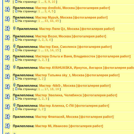
[
На страницу:
1
...
8
,
9
,
10
]
Прилеплена:
Мастер dredloki, Москва [фотогалерея работ]
[
На страницу:
1
...
3
,
4
,
5
]
Прилеплена:
Мастер Mypuk, Москва [фотогалерея работ]
[
На страницу:
1
...
43
,
44
,
45
]
Прилеплена:
Мастер Ляля Qz, Москва [фотогалерея работ]
Прилеплена:
Мастер Bozer, Москва [фотогалерея работ]
[
На страницу:
1
,
2
,
3
,
4
]
Прилеплена:
Мастер Ежи, Смоленск [фотогалерея работ]
[
На страницу:
1
...
13
,
14
,
15
]
Прилеплена:
Мастера Ольга и Ваня, Владивосток [фотогалерея работ]
[
На страницу:
1
,
2
,
3
]
Прилеплена:
Мастер AYAHUASKA, Иркутск, Ангарск [фотогалерея рабо
Прилеплена:
Мастер Татьяна sky_t, Москва [фотогалерея работ]
[
На страницу:
1
,
2
]
Прилеплена:
Мастер -NikS-, Москва [фотогалерея работ]
[
На страницу:
1
...
17
,
18
,
19
]
Прилеплена:
Мастер Эвелина, Челябинск [фотогалерея работ]
[
На страницу:
1
,
2
,
3
]
Прилеплена:
Мастер Алинка, С-Пб [фотогалерея работ]
[
На страницу:
1
,
2
]
Прилеплена:
Мастер Флипасей, Москва [фотогалерея работ]
Прилеплена:
Мастер Mi, Иваново [фотогалерея работ]