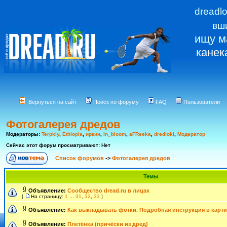
dreadl
вш
ищу м
канек
Вернуться на сайт
Поиск по форуму
FAQ
Пользователи
Фотогалерея дредов
Модераторы:
Terpkiy
,
Ethiopia
,
иркин
,
In_bloom
,
aFReeka
,
dredloki
,
Модератор
Сейчас этот форум просматривают: Нет
Список форумов
->
Фотогалерея дредов
Темы
Объявление:
Сообщество dread.ru в лицах
[
На страницу:
1
...
31
,
32
,
33
]
Объявление:
Как выкладывать фотки. Подробная инструкция в карти
Объявление:
Плетёнка (причёски из дред)