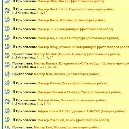
Прилеплена:
Мастер Utka, Москва [фотогалерея работ]
Прилеплена:
Мастер Rock'n'Roll, Одесса [фотогалерея работ]
[
На страницу:
1
,
2
,
3
]
Прилеплена:
Мастер Даша, Москва [фотогалерея работ]
Прилеплена:
Мастер JES, Екатеринбург [фотогалерея работ]
Прилеплена:
Мастер Ao, г. Санкт-Петербург [фотогалерея работ]
Прилеплена:
Мастер filthy_dreams, г.Екатеринбург [фотогалерея работ
Прилеплена:
Мастер МоНаХ (Херсон-Армянск) [фотогалерея работ]
[
На страницу:
1
...
5
,
6
,
7
]
Прилеплена:
Мастер Каташа, Владивосток-С.Петербург [фотогалерея ра
[
На страницу:
1
...
24
,
25
,
26
]
Прилеплена:
Мастер Klin, Ижевск [фотогалерея работ]
Прилеплена:
Мастер Риппи, Москва [фотогалерея работ]
Прилеплена:
Мастера Рамзон и Скифка, Уфа [фотогалерея работ]
Прилеплена:
Мастер Ketrin, Москва [фотогалерея работ]
[
На страницу:
1
,
2
,
3
,
4
]
Прилеплена:
Афрокосы и D.E./S.E. дреды в ТОМСКЕ (галерея работ)
Прилеплена:
Мастер Pozdniak, Томск [фотогалерея работ]
Прилеплена:
Мастер keki, Москва [фотогалерея работ]