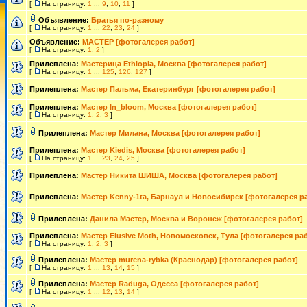
[
На страницу:
1
...
9
,
10
,
11
]
Объявление:
Братья по-разному
[
На страницу:
1
...
22
,
23
,
24
]
Объявление:
МАСТЕР [фотогалерея работ]
[
На страницу:
1
,
2
]
Прилеплена:
Мастерица Ethiopia, Москва [фотогалерея работ]
[
На страницу:
1
...
125
,
126
,
127
]
Прилеплена:
Мастер Пальма, Екатеринбург [фотогалерея работ]
Прилеплена:
Мастер In_bloom, Москва [фотогалерея работ]
[
На страницу:
1
,
2
,
3
]
Прилеплена:
Мастер Милана, Москва [фотогалерея работ]
Прилеплена:
Мастер Kiedis, Москва [фотогалерея работ]
[
На страницу:
1
...
23
,
24
,
25
]
Прилеплена:
Мастер Никита ШИША, Москва [фотогалерея работ]
Прилеплена:
Мастер Kenny-1ta, Барнаул и Новосибирск [фотогалерея р
Прилеплена:
Данила Мастер, Москва и Воронеж [фотогалерея работ]
Прилеплена:
Мастер Elusive Moth, Новомосковск, Тула [фотогалерея ра
[
На страницу:
1
,
2
,
3
]
Прилеплена:
Мастер murena-rybka (Краснодар) [фотогалерея работ]
[
На страницу:
1
...
13
,
14
,
15
]
Прилеплена:
Мастер Raduga, Одесса [фотогалерея работ]
[
На страницу:
1
...
12
,
13
,
14
]