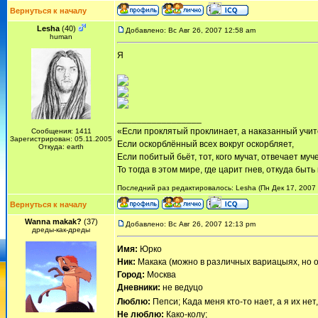
Вернуться к началу
Lesha
(40)
Добавлено: Вс Авг 26, 2007 12:58 am
human
Я
_________________
«Если проклятый проклинает, а наказанный учит
Сообщения: 1411
Зарегистрирован: 05.11.2005
Если оскорблённый всех вокруг оскорбляет,
Откуда: earth
Если побитый бьёт, тот, кого мучат, отвечает муч
То тогда в этом мире, где царит гнев, откуда быт
Последний раз редактировалось: Lesha (Пн Дек 17, 2007 
Вернуться к началу
Wanna makak?
(37)
Добавлено: Вс Авг 26, 2007 12:13 pm
дреды-как-дреды
Имя:
Юрко
Ник:
Макака (можно в различных вариацыях, но 
Город:
Москва
Дневники:
не ведуцо
Люблю:
Пепси; Када меня кто-то нает, а я их не
Не люблю:
Како-колу;