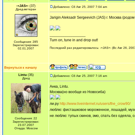
-=JAS=-
(37)
Добавлено: Сб Авг 25, 2007 7:04 am
Дред-ветеран
Jarigin Aleksadr Sergeevich (JAS) г. Москва (родо
_________________
Turn on, tune in and drop out!
Сообщения: 285
Зарегистрирован:
Последний раз редактировалось: -=JAS=- (Вс Авг 26, 2007
02.01.2007
Вернуться к началу
Lintu
(35)
Добавлено: Сб Авг 25, 2007 7:16 am
Дред
Анка, Lintu.
Москва(но вообще из Новосиба)
ли.ру
http://www.liveinternet.ru/users/the_crow90/
люблю: фисташковое мороженное, лошадей, музык
не люблю: тупых скинов, эмо, спать без одеяла, ол
Сообщения: 22
Зарегистрирован:
23.07.2007
Откуда: Moscow