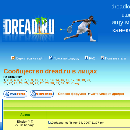
dreadl
вш
ищу м
канек
Вернуться на сайт
Поиск по форуму
FAQ
Пользователи
Сообщество dread.ru в лицах
На страницу
1
,
2
,
3
,
4
,
5
,
6
,
7
,
8
,
9
,
10
,
11
,
12
,
13
,
14
,
15
,
16
,
17
,
18
,
19
,
20
,
21
,
22
,
23
,
24
,
25
,
26
,
27
,
28
,
29
,
30
,
31
,
32
,
33
След.
Список форумов
->
Фотогалерея дредов
Автор
Sinder
(44)
Добавлено: Пт Авг 24, 2007 11:27 pm
синяя борода