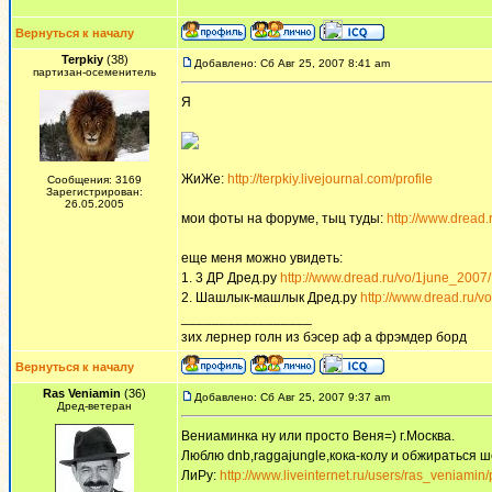
Вернуться к началу
Terpkiy
(38)
Добавлено: Сб Авг 25, 2007 8:41 am
партизан-осеменитель
Я
ЖиЖе:
http://terpkiy.livejournal.com/profile
Сообщения: 3169
Зарегистрирован:
26.05.2005
мои фоты на форуме, тыц туды:
http://www.dread
еще меня можно увидеть:
1. 3 ДР Дред.ру
http://www.dread.ru/vo/1june_2007/
2. Шашлык-машлык Дред.ру
http://www.dread.ru/v
_________________
зих лернер голн из бэсер аф а фрэмдер борд
Вернуться к началу
Ras Veniamin
(36)
Добавлено: Сб Авг 25, 2007 9:37 am
Дред-ветеран
Вениаминка ну или просто Веня=) г.Москва.
Люблю dnb,raggajungle,кока-колу и обжираться 
ЛиРу:
http://www.liveinternet.ru/users/ras_veniamin/p