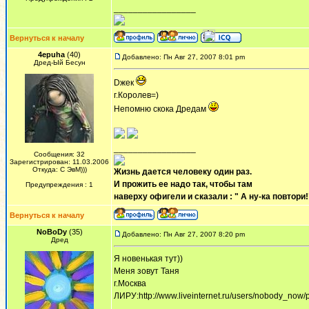
_________________
Вернуться к началу
4epuha
(40)
Добавлено: Пн Авг 27, 2007 8:01 pm
Дред-Ый Бесун
Dжек
г.Королев=)
Непомню скока Дредам
_________________
Сообщения: 32
Зарегистрирован: 11.03.2006
Откуда: С ЭвМ)))
Жизнь дается человеку один раз.
И прожить ее надо так, чтобы там
Предупреждения : 1
наверху офигели и сказали : " А ну-ка повтори!"
Вернуться к началу
NoBoDy
(35)
Добавлено: Пн Авг 27, 2007 8:20 pm
Дред
Я новенькая тут))
Меня зовут Таня
г.Москва
ЛИРУ:http://www.liveinternet.ru/users/nobody_now/pr