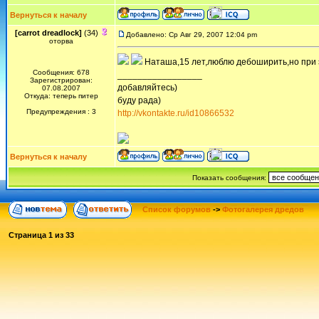
Вернуться к началу
[carrot dreadlock]
(34)
Добавлено: Ср Авг 29, 2007 12:04 pm
оторва
Наташа,15 лет,люблю дебоширить,но при э
Сообщения: 678
_________________
Зарегистрирован:
добавляйтесь)
07.08.2007
Откуда: теперь питер
буду рада)
Предупреждения : 3
http://vkontakte.ru/id10866532
Вернуться к началу
Показать сообщения:
Список форумов
->
Фотогалерея дредов
Страница
1
из
33