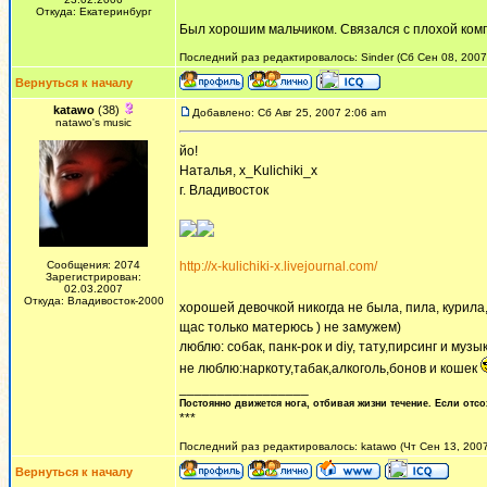
Откуда: Екатеринбург
Был хорошим мальчиком. Связался с плохой комп
Последний раз редактировалось: Sinder (Сб Сен 08, 2007 
Вернуться к началу
katawo
(38)
Добавлено: Сб Авг 25, 2007 2:06 am
natawo's music
йо!
Наталья, x_Kulichiki_x
г. Владивосток
Сообщения: 2074
http://x-kulichiki-x.livejournal.com/
Зарегистрирован:
02.03.2007
Откуда: Владивосток-2000
хорошей девочкой никогда не была, пила, курила
щас только матерюсь ) не замужем)
люблю: собак, панк-рок и diy, тату,пирсинг и музы
не люблю:наркоту,табак,алкоголь,бонов и кошек
_________________
Постоянно движется нога, отбивая жизни течение. Если отсо
***
Последний раз редактировалось: katawo (Чт Сен 13, 2007
Вернуться к началу