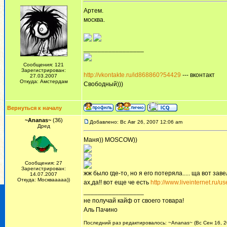
Артем.
москва.
_________________
Сообщения: 121
Зарегистрирован:
http://vkontakte.ru/id868860?54429
--- вконтакт
27.03.2007
Откуда: Амстердам
Свободный)))
Вернуться к началу
~Ananas~
(36)
Добавлено: Вс Авг 26, 2007 12:06 am
Дред
Маня)) MOSCOW))
Сообщения: 27
Зарегистрирован:
жж было где-то, но я его потеряла..... ща вот заве
14.07.2007
Откуда: Москвааааа))
ах,да!! вот еще че есть
http://www.liveinternet.ru/us
_________________
не получай кайф от своего товара!
Аль Пачино
Последний раз редактировалось: ~Ananas~ (Вс Сен 16, 20