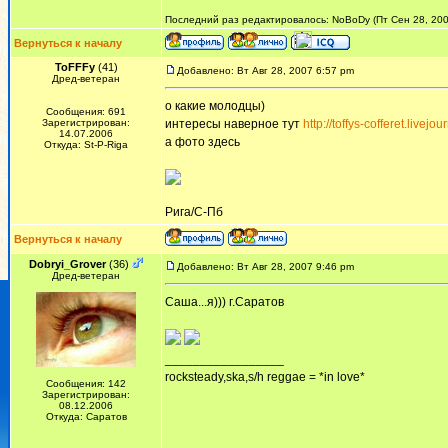
Последний раз редактировалось: NoBoDy (Пт Сен 28, 2007
Вернуться к началу
ToFFFy
(41)
Добавлено: Вт Авг 28, 2007 6:57 pm
Дред-ветеран
о какие молодцы)
Сообщения: 691
Зарегистрирован:
интересы наверное тут
http://toffys-cofferet.livejo
14.07.2006
а фото здесь
Откуда: St-P-Riga
Рига/С-Пб
Вернуться к началу
Dobryi_Grover
(36)
Добавлено: Вт Авг 28, 2007 9:46 pm
Дред-ветеран
Саша...я))) г.Саратов
_________________
rocksteady,ska,s/h reggae = *in love*
Сообщения: 142
Зарегистрирован:
08.12.2006
Откуда: Саратов