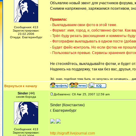
Объявляю новый эвент для участников форума, 
Снимем напряжение, заряжаемся позитивом, знак
Правила:
- Выкладываем свои фото в этой теме.
Сообщения: 413
- Формат: имя, город, и, собственно фотки. Как 
Зарегистрирован:
23.02.2006
- Трёп буду резать (восхищения и комменты буду
Откуда: Екатеринбург
- Фотографии выкладывать в одном посте (добави
- Будет фейс-контроль. Но если фотка не прошла
- Пользоваться превью. Сервисы хранения фоток
Не стесняйтесь, выкладывайте фотки, и будет от
Надеюсь на поддержку, так как без вас, друзья, г
ЗЫ. знаю, подобная тема была, но загнулась не начавшись... дав
Вернуться к началу
Sinder
(44)
Добавлено: Сб Авг 25, 2007 12:59 am
синяя борода
Sinder (Константин)
г. Екатеринбург
Сообщения: 413
Зарегистрирован:
http://sigraff.livejournal.com
23.02.2006