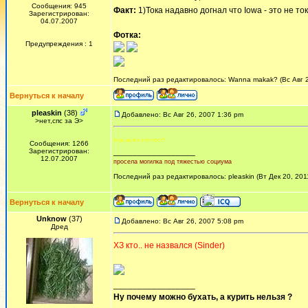
Сообщения: 945
Факт:
1)Тока надавно догнал что Iowa - это не то
Зарегистрирован:
04.07.2007
Фотка:
Предупреждения : 1
Последний раз редактировалось: Wanna makak? (Вс Авг 26
Вернуться к началу
pleaskin
(38)
Добавлено: Вс Авг 26, 2007 1:36 pm
>нет,спс за Э>
Куда делся этот пост?
Сообщения: 1266
_________________
Зарегистрирован:
12.07.2007
просела могилка под тяжестью социума
Последний раз редактировалось: pleaskin (Вт Дек 20, 201
Вернуться к началу
Unknow
(37)
Добавлено: Вс Авг 26, 2007 5:08 pm
Дред
ХЗ кто.. не назвался (Sinder)
_________________
Ну почему можно бухать, а курить нельзя ?