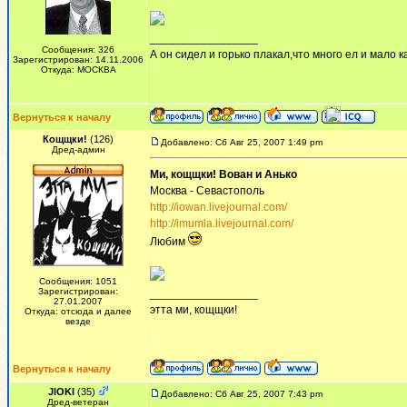
_________________
Сообщения: 326
А он сидел и горько плакал,что много ел и мало ка
Зарегистрирован: 14.11.2006
Откуда: МОСКВА
Вернуться к началу
Кощщки!
(126)
Добавлено: Сб Авг 25, 2007 1:49 pm
Дред-админ
Ми, кощщки! Вован и Анько
Москва - Севастополь
http://iowan.livejournal.com/
http://imumla.livejournal.com/
Любим
Сообщения: 1051
Зарегистрирован:
_________________
27.01.2007
этта ми, кощщки!
Откуда: отсюда и далее
везде
Вернуться к началу
JlOKI
(35)
Добавлено: Сб Авг 25, 2007 7:43 pm
Дред-ветеран