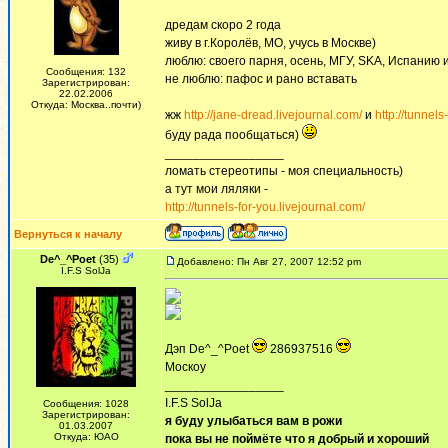
дредам скоро 2 года
живу в г.Королёв, МО, учусь в Москве)
люблю: своего парня, осень, МГУ, SKA, Испанию 
Сообщения: 132
не люблю: пафос и рано вставать
Зарегистрирован:
22.02.2006
Откуда: Москва..почти)
жж
http://jane-dread.livejournal.com/
и
http://tunnels
буду рада пообщаться)
_________________
ломать стереотипы - моя специальность)
а тут мои ляляки -
http://tunnels-for-you.livejournal.com/
Вернуться к началу
De^_^Poet
(35)
Добавлено: Пн Авг 27, 2007 12:52 pm
I.F.S SolJa
Дэп De^_^Poet
286937516
Москоу
_________________
I.F.S SolJa
Сообщения: 1028
Зарегистрирован:
я буду улыбаться вам в рожи
01.03.2007
Откуда: ЮАО
пока вы не поймёте что я добрый и хороший