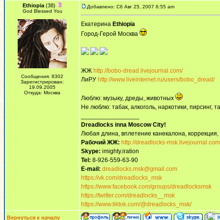
Ethiopia
(38)
Добавлено: Сб Авг 25, 2007 6:55 am
God Blessed You
Екатерина
Ethiopia
Город-Герой Москва
ЖЖ
http://bobo-dread.livejournal.com/
Сообщения: 8302
ЛиРУ
http://www.liveinternet.ru/users/bobo_dread/
Зарегистрирован:
19.09.2005
Откуда: Москва
Люблю: музыку, дреды, животных
Не люблю: табак, алкоголь, наркотики, пирсинг,
_________________
Dreadlocks inna Moscow Сity!
Любая длина, вплетение канекалона, коррекция,
Рабочий ЖЖ:
http://dreadlocks-msk.livejournal.com
Skype:
imighty.iration
Tel:
8-926-559-63-90
E-mail:
dreadlocks.msk@gmail.com
https://vk.com/dreadlocks_msk
https://www.facebook.com/groups/dreadlocksmsk
https://twitter.com/dreadlocks__msk
https://www.tiktok.com/@dreadlocks_msk/
Вернуться к началу