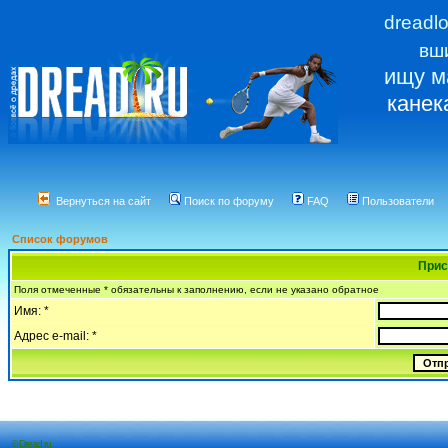
dreadl
вш
ищу м
канек
Вернуться на сайт
Поиск по форуму
FAQ
Пользователи
Список форумов
Прис
Поля отмеченные * обязательны к заполнению, если не указано обратное
Имя: *
Адрес e-mail: *
© Dread.ru