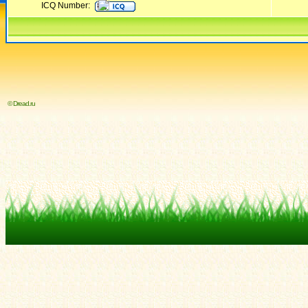
ICQ Number:
© Dread.ru