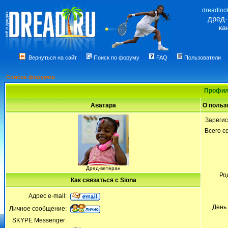
dreadloc
дред
ка
Вернуться на сайт
Поиск по форуму
FAQ
Пользователи
Список форумов
Профил
Аватара
О польз
Зареги
Всего 
Дред-ветеран
Ро
Как связаться с Siona
Адрес e-mail:
День
Личное сообщение:
SKYPE Messenger: