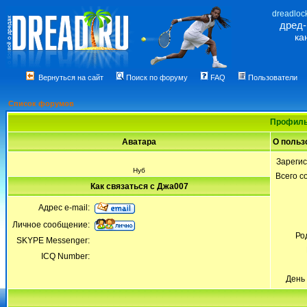
dreadloc
дред
ка
Вернуться на сайт
Поиск по форуму
FAQ
Пользователи
Список форумов
Профиль
Аватара
О польз
Зареги
Нуб
Всего 
Как связаться с Джа007
Адрес e-mail:
Личное сообщение:
Ро
SKYPE Messenger:
ICQ Number:
День