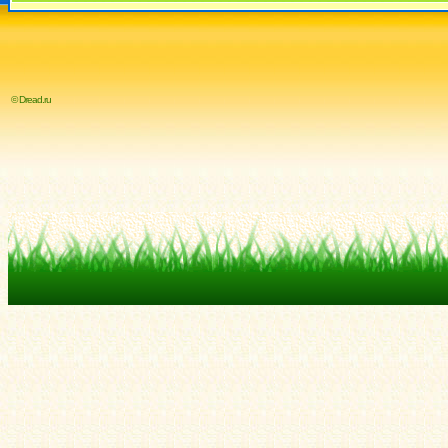
© Dread.ru