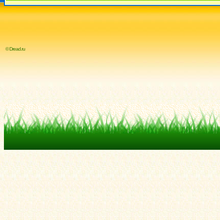
© Dread.ru