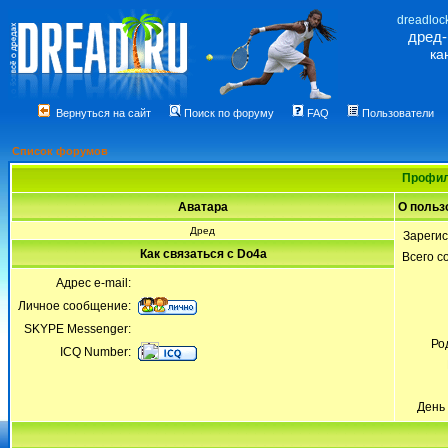
dreadloc
дред
ка
Вернуться на сайт
Поиск по форуму
FAQ
Пользователи
Список форумов
Профил
Аватара
О польз
Дред
Зареги
Как связаться с Do4a
Всего 
Адрес e-mail:
Личное сообщение:
SKYPE Messenger:
Ро
ICQ Number:
День