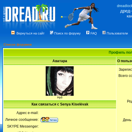
dreadloc
дред
ка
Вернуться на сайт
Поиск по форуму
FAQ
Пользователи
Список форумов
Профиль пол
Аватара
О польз
Зареги
Всего 
Нуб
Ро
Как связаться с Senya Kiselёvak
Адрес e-mail:
Личное сообщение:
День
SKYPE Messenger: