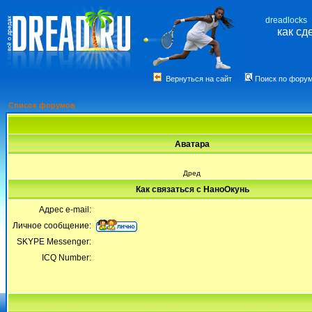
dreadlocks
как сд
Вернуться на сайт
Поиск по фору
Список форумов
Аватара
Дред
Как связаться с НаноОкунь
Адрес e-mail:
Личное сообщение:
SKYPE Messenger:
ICQ Number: