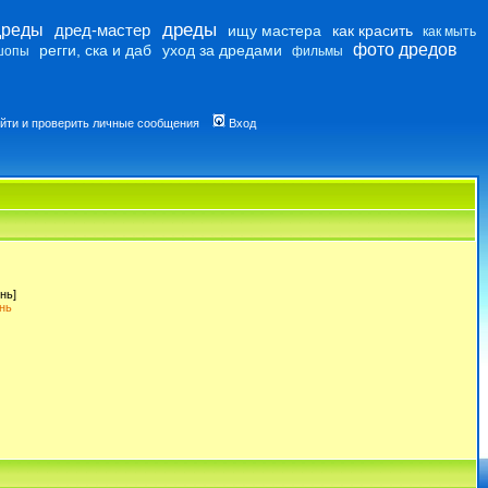
дреды
дреды
дред-мастер
ищу мастера
как красить
как мыть
фото дредов
регги, ска и даб
уход за дредами
шопы
фильмы
йти и проверить личные сообщения
Вход
нь]
нь