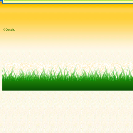
© Dread.ru