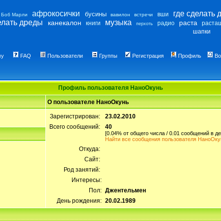
афрокосички
где сделать 
бусины
вши
Боб Марли
вавилон
встречи
елать дреды
музыка
канекалон
раста
книги
радио
раста
перхоть
шапки
му
FAQ
Пользователи
Группы
Регистрация
Профиль
Во
Профиль пользователя НаноОкунь
О пользователе НаноОкунь
Зарегистрирован:
23.02.2010
Всего сообщений:
40
[0.04% от общего числа / 0.01 сообщений в де
Найти все сообщения пользователя НаноОку
Откуда:
Сайт:
Род занятий:
Интересы:
Пол:
Джентельмен
День рождения:
20.02.1989