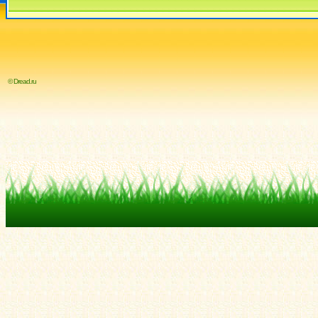
© Dread.ru