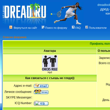
dreadloc
дред
ка
Вернуться на сайт
Поиск по форуму
FAQ
Пользователи
Список форумов
Профиль поль
Аватара
О польз
Зареги
Всего 
Нуб
Как связаться с съешь не глядя))
Ро
Адрес e-mail:
Личное сообщение:
SKYPE Messenger:
День
ICQ Number: