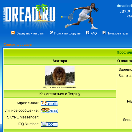
dreadloc
дред
ка
Вернуться на сайт
Поиск по форуму
FAQ
Пользователи
Список форумов
Профиль
Аватара
О польз
Зареги
Всего 
партизан-осеменитель
Как связаться с Terpkiy
Ро
Адрес e-mail:
Личное сообщение:
SKYPE Messenger:
День
ICQ Number: