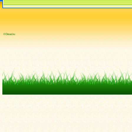
© Dread.ru