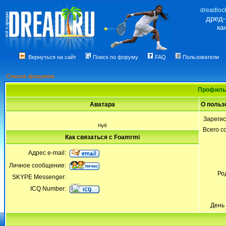
dreadloc
дред
ка
Вернуться на сайт
Поиск по форуму
FAQ
Пользователи
Список форумов
Профиль 
Аватара
О польз
Зареги
Нуб
Всего 
Как связаться с Foamrmi
Адрес e-mail:
Личное сообщение:
Ро
SKYPE Messenger:
ICQ Number:
День