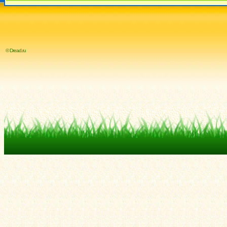
© Dread.ru