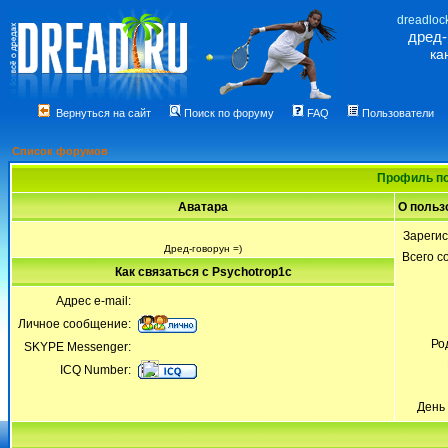
dreadloc
дред
ка
Вернуться на сайт
Поиск по форуму
FAQ
Пользователи
Список форумов
Профиль по
Аватара
О польз
Зареги
Дред-говорун =)
Всего 
Как связаться с Psychotrop1c
Адрес e-mail:
Личное сообщение:
Ро
SKYPE Messenger:
ICQ Number:
День