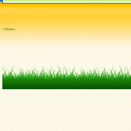
© Dread.ru