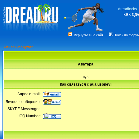
dreadlocks
как сд
Вернуться на сайт
Поиск по фору
Список форумов
Аватара
Нуб
Как связаться с auaiusoneyi
Адрес e-mail:
Личное сообщение:
SKYPE Messenger:
ICQ Number: