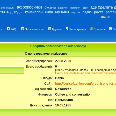
афрокосички
где сделать 
бусины
вши
Боб Марли
вавилон
встречи
елать дреды
музыка
канекалон
раста
книги
радио
раста
перхоть
шапки
му
FAQ
Пользователи
Группы
Регистрация
Профиль
Во
Профиль пользователя auaiusoneyi
О пользователе auaiusoneyi
Зарегистрирован:
27.08.2020
Всего сообщений:
0
[0.00% от общего числа / 0.00 сообщений в де
Найти все сообщения пользователя auaiusone
Откуда:
Benin
Сайт:
http://cerisefashion.com/prednisone-for-
Род занятий:
Resources
Интересы:
Coffee and conversation
Пол:
Невыбрано
День рождения:
10.05.1985