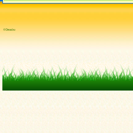
© Dread.ru