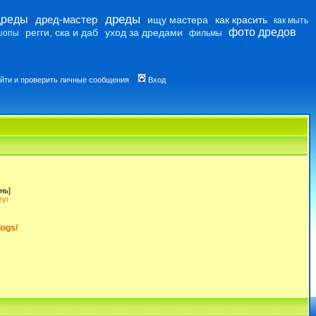
дреды
дреды
дред-мастер
ищу мастера
как красить
как мыть
фото дредов
регги, ска и даб
уход за дредами
шопы
фильмы
йти и проверить личные сообщения
Вход
нь]
yi
dogs/