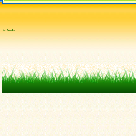
© Dread.ru