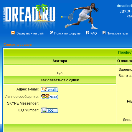
dreadloc
дред
ка
Вернуться на сайт
Поиск по форуму
FAQ
Пользователи
Список форумов
Профиль
Аватара
О пользо
Зареги
Нуб
Всего 
Как связаться с ojillek
Адрес e-mail:
Личное сообщение:
Ро
SKYPE Messenger:
ICQ Number:
День