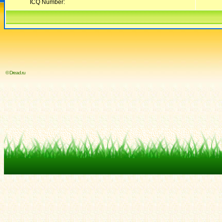
ICQ Number:
© Dread.ru