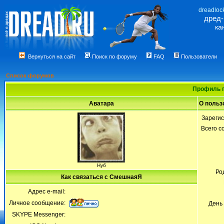
dreadloc
дред
ка
Вернуться на сайт
Поиск по форуму
FAQ
Пользователи
Список форумов
Профиль 
Аватара
О польз
Зареги
Всего 
Нуб
Ро
Как связаться с СмешнаяЯ
Адрес e-mail:
Личное сообщение:
День
SKYPE Messenger: