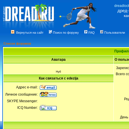
dreadloc
дред
ка
Вернуться на сайт
Поиск по форуму
FAQ
Пользователи
Список форумов
Профиль
Аватара
О польз
Зареги
Нуб
Всего 
Как связаться с edezija
Адрес e-mail:
Личное сообщение:
Ро
SKYPE Messenger:
ICQ Number:
День