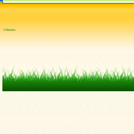
© Dread.ru