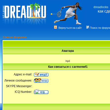
dreadlocks
как сд
Вернуться на сайт
Поиск по фору
Список форумов
Аватара
Нуб
Как связаться с carmenwf1
Адрес e-mail:
Личное сообщение:
SKYPE Messenger:
ICQ Number: