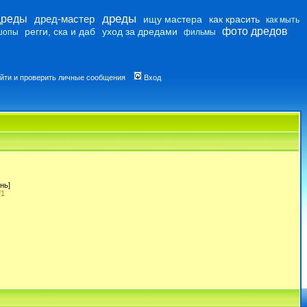
дреды
дреды
дред-мастер
ищу мастера
как красить
как мыть
фото дредов
регги, ска и даб
уход за дредами
шопы
фильмы
йти и проверить личные сообщения
Вход
нь]
f1