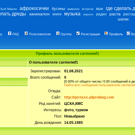
афрокосички
где сделать 
бусины
вши
Боб Марли
вавилон
встречи
елать дреды
музыка
канекалон
раста
книги
радио
раста
перхоть
шапки
му
FAQ
Пользователи
Группы
Регистрация
Профиль
Во
Профиль пользователя carmenwf1
О пользователе carmenwf1
Зарегистрирован:
01.08.2021
Всего сообщений:
0
[0.00% от общего числа / 0.00 сообщений в де
Найти все сообщения пользователя carmenw
Откуда:
Сайт:
http://qornxxx.allproblog.com
Род занятий:
ЦСКА,КМС
Интересы:
фото, туризм
Пол:
Невыбрано
День рождения:
14.05.1985