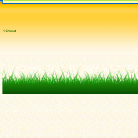
© Dread.ru