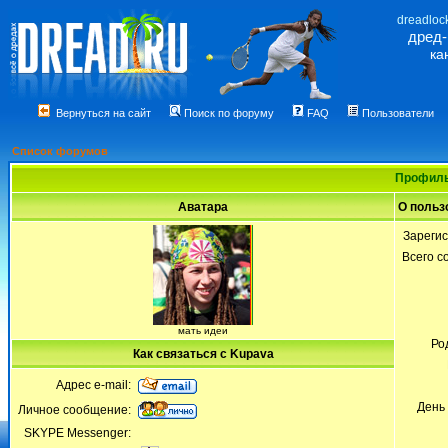
dreadloc
дред
ка
Вернуться на сайт
Поиск по форуму
FAQ
Пользователи
Список форумов
Профиль
Аватара
О польз
Зареги
Всего 
мать идеи
Ро
Как связаться с Kupava
Адрес e-mail:
День
Личное сообщение:
SKYPE Messenger: