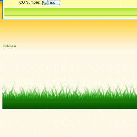
ICQ Number:
© Dread.ru