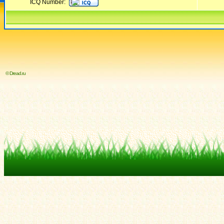
ICQ Number:
© Dread.ru