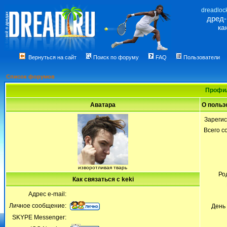
dreadloc
дред
ка
Вернуться на сайт
Поиск по форуму
FAQ
Пользователи
Список форумов
Профил
Аватара
О польз
Зареги
Всего 
изворотливая тварь
Ро
Как связаться с keki
Адрес e-mail:
Личное сообщение:
День
SKYPE Messenger: