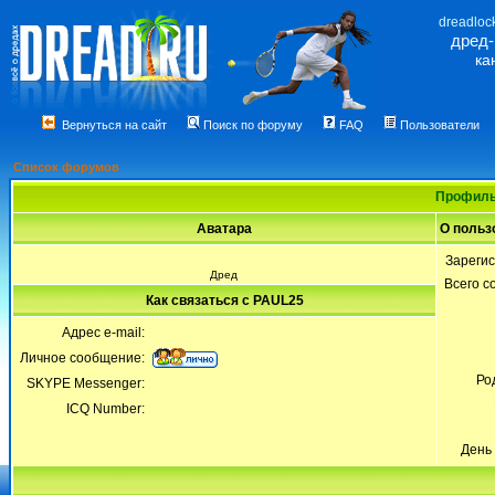
dreadloc
дред
ка
Вернуться на сайт
Поиск по форуму
FAQ
Пользователи
Список форумов
Профиль
Аватара
О польз
Зареги
Дред
Всего 
Как связаться с PAUL25
Адрес e-mail:
Личное сообщение:
Ро
SKYPE Messenger:
ICQ Number:
День