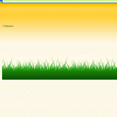
© Dread.ru