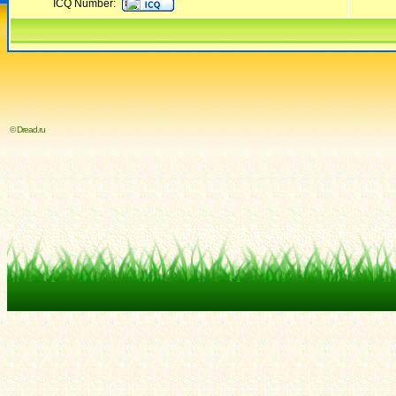
ICQ Number:
© Dread.ru