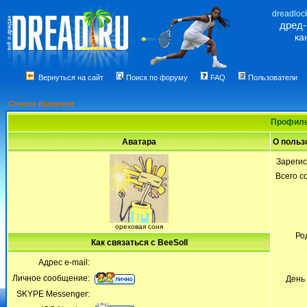
dreadloc
дред
ка
Вернуться на сайт
Поиск по форуму
FAQ
Пользователи
Список форумов
Профиль
Аватара
О польз
Зареги
Всего 
ореховая соня
Ро
Как связаться с BeeSoll
Адрес e-mail:
Личное сообщение:
День
SKYPE Messenger: