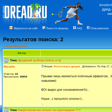
dreadloc
дред
ка
Вернуться на сайт
Поиск по форуму
FAQ
Пользователи
Результатов поиска: 2
Список форумов
Автор
Тема:
Дрэдатый трэйсер (тоесть я =))
Mazayka
Форум:
Фотогалерея дредов
Добавлено: Пн Апр 17, 
Ответов:
44
Прыжки лишь являються побочным эффектом... б
Просмотров:
38859
навыками)
ВОт видео для ознакомление%)...
Наше...с прошлого сезона=)...
...
Тема:
Какую песню вы только что прослушали ???