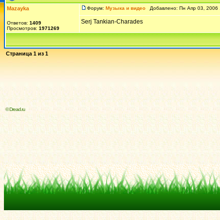
Mazayka
Форум:
Музыка и видео
Добавлено: Пн Апр 03, 2006
Serj Tankian-Charades
Ответов:
1409
Просмотров:
1971269
Страница
1
из
1
© Dread.ru