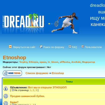
dreadl
вш
ищу м
канек
Вернуться на сайт
Поиск по форуму
FAQ
Пользователи
Etnoshop
Модераторы:
Terpkiy
,
Ethiopia
,
иркин
,
In_bloom
,
aFReeka
,
dredloki
,
Модератор
Сейчас этот форум просматривают: Нет
Список форумов
->
Etnoshop
Темы
Объявление:
Вот мы и открыли ЭТНОШОП
[
На страницу:
1
,
2
,
3
]
Продаю шаманский бубен.
Биди?
[
На страницу:
1
,
2
]