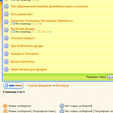
Про африканский барабан Джембе(история и понятие)
Есть вакансии?
Открытие Этношопа, Расташопа, Пирсинг.su
[
На страницу:
1
,
2
,
3
]
Футболка Дредру
[
На страницу:
1
...
15
,
16
,
17
]
Этношоп закрыт?
Про войлочные дрэды
Книжки в Этношопе
Бусы и браслеты
Наши бусины для дредов.
Показать темы:
Список форумов
->
Etnoshop
Страница
1
из
1
Новые сообщения
Нет новых сообщений
Новые сообщения [ Популярная тема ]
Нет новых сообщений [ Популярная те