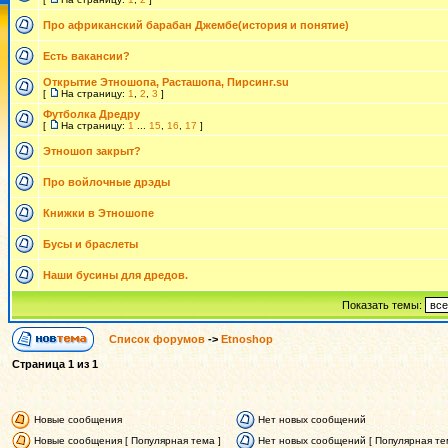
Про африканский барабан Джембе(история и понятие)
Есть вакансии?
Открытие Этношопа, Расташопа, Пирсинг.su
[
На страницу:
1
,
2
,
3
]
Футболка Дредру
[
На страницу:
1
...
15
,
16
,
17
]
Этношоп закрыт?
Про войлочные дрэды
Книжки в Этношопе
Бусы и браслеты
Наши бусины для дредов.
Показать темы:
Список форумов
->
Etnoshop
Страница
1
из
1
Новые сообщения
Нет новых сообщений
Новые сообщения [ Популярная тема ]
Нет новых сообщений [ Популярная те