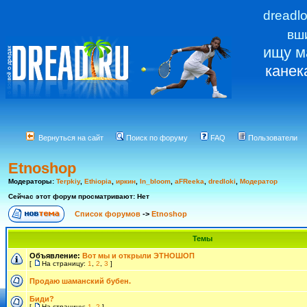
dreadl
вш
ищу м
канек
Вернуться на сайт
Поиск по форуму
FAQ
Пользователи
Etnoshop
Модераторы:
Terpkiy
,
Ethiopia
,
иркин
,
In_bloom
,
aFReeka
,
dredloki
,
Модератор
Сейчас этот форум просматривают: Нет
Список форумов
->
Etnoshop
Темы
Объявление:
Вот мы и открыли ЭТНОШОП
[
На страницу:
1
,
2
,
3
]
Продаю шаманский бубен.
Биди?
[
На страницу:
1
,
2
]