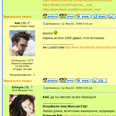
https://www.facebook.com/groups/dreadlocksmsk
https://twitter.com/dreadlocks__msk
https://www.tiktok.com/@dreadlocks_msk/
Вернуться к началу
keki
(39)
Добавлено: Ср Янв 02, 2008 6:19 pm
изворотливая тварь
взялся
парень кстати 1000 давал, стоп истерика..
_________________
жж с работами
http://keki-dreadlocks.livejournal.co
Сообщения: 1075
Зарегистрирован:
15.08.2006
Откуда: москва
Предупреждения : 1
Вернуться к началу
Ethiopia
(38)
Добавлено: Ср Янв 02, 2008 6:20 pm
God Blessed You
keki
, да ты смотрю за все берешься.
_________________
Dreadlocks inna Moscow Сity!
Любая длина, вплетение канекалона, коррекция,
Рабочий ЖЖ:
http://dreadlocks-msk.livejournal.com