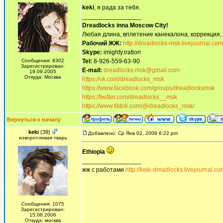
keki
, я рада за тебя.
_________________
Dreadlocks inna Moscow Сity!
Любая длина, вплетение канекалона, коррекция,
Рабочий ЖЖ:
http://dreadlocks-msk.livejournal.com
Skype:
imighty.iration
Сообщения: 8302
Tel:
8-926-559-63-90
Зарегистрирован:
E-mail:
dreadlocks.msk@gmail.com
19.09.2005
Откуда: Москва
https://vk.com/dreadlocks_msk
https://www.facebook.com/groups/dreadlocksmsk
https://twitter.com/dreadlocks__msk
https://www.tiktok.com/@dreadlocks_msk/
Вернуться к началу
keki
(39)
Добавлено: Ср Янв 02, 2008 6:22 pm
изворотливая тварь
Ethiopia
_________________
жж с работами
http://keki-dreadlocks.livejournal.co
Сообщения: 1075
Зарегистрирован:
15.08.2006
Откуда: москва