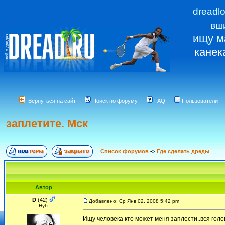
dreadl
вш
ищу м
канек
Вернуться на сайт
Поиск по форуму
FAQ
Пользователи
заплетите. Мск
Список форумов
->
Где сделать дреды
Автор
D
(42)
Добавлено: Ср Янв 02, 2008 5:42 pm
Нуб
Ищу человека кто может меня заплести..вся гол