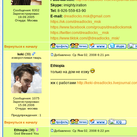
Skype:
imighty.iration
Сообщения: 8302
Tel:
8-926-559-63-90
Зарегистрирован:
E-mail:
dreadlocks.msk@gmail.com
19.09.2005
Откуда: Москва
https://vk.com/dreadlocks_msk
https://www.facebook.com/groups/dreadlocksmsk
https://twitter.com/dreadlocks__msk
https://www.tiktok.com/@dreadlocks_msk/
Вернуться к началу
keki
(39)
Добавлено: Ср Янв 02, 2008 6:21 pm
изворотливая тварь
Ethiopia
только на дом не езжу
_________________
жж с работами
http://keki-dreadlocks.livejournal.co
Сообщения: 1075
Зарегистрирован:
15.08.2006
Откуда: москва
Предупреждения : 1
Вернуться к началу
Ethiopia
(38)
Добавлено: Ср Янв 02, 2008 6:22 pm
God Blessed You