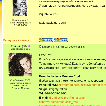
за минимальную цену ибо вавил это всё..
У меня дома нет возможности,поэтому квартира с
icq 232645019
_________________
Сообщения: 9
rasta-pasta get down
Зарегистрирован:
02.01.2008
Вернуться к началу
Ethiopia
(38)
Добавлено: Ср Янв 02, 2008 6:15 pm
God Blessed You
Охренеть...
И рыбку съесть, и нахуй сесть и косточкой не пода
Ты не много ли хочешь? Квартиру тебе найди, за к
ВАВИЛ это все... Ну так заплети себе сам! Или не
_________________
Dreadlocks inna Moscow Сity!
Сообщения: 8302
Любая длина, вплетение канекалона, коррекция,
Зарегистрирован:
Рабочий ЖЖ:
http://dreadlocks-msk.livejournal.com
19.09.2005
Откуда: Москва
Skype:
imighty.iration
Tel:
8-926-559-63-90
E-mail:
dreadlocks.msk@gmail.com
https://vk.com/dreadlocks_msk