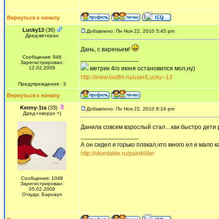
Вернуться к началу
Lucky13
(36)
Добавлено: Пн Ноя 22, 2010 5:45 pm
Дред-ветеран
Дань, с вареньем!
Сообщения: 946
_________________
Зарегистрирован:
12.02.2009
метрик 4го июня остановился мол,ну)
http://www.lastfm.ru/user/Lucky--13
Предупреждения : 3
Вернуться к началу
Kenny-1ta
(33)
Добавлено: Пн Ноя 22, 2010 8:24 pm
Дред-говорун =)
Данила совсем взрослый стал....как быстро дети
_________________
А он сидел и горько плакал,что много ел и мало ка
http://vkontakte.ru/painkilller
Сообщения: 1048
Зарегистрирован:
05.02.2009
Откуда: Барнаул