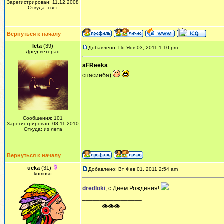
Зарегистрирован: 11.12.2008
Откуда: свет
Вернуться к началу
leta
(39)
Добавлено: Пн Янв 03, 2011 1:10 pm
Дред-ветеран
aFReeka
спасииба)
Сообщения: 101
Зарегистрирован: 08.11.2010
Откуда: из лета
Вернуться к началу
ucka
(31)
Добавлено: Вт Фев 01, 2011 2:54 am
komuso
dredloki
, с Днем Рождения!
_________________
ᅠ ᅠ ᅠ👁👁👁