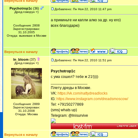
Вернуться к началу
Psychotrop1c
(36)
Добавлено: Пн Ноя 22, 2010 11:47 pm
Дред-говорун =)
а прикиньте ни капли алко за др. ну его)
всех благодарю)
Сообщения: 2808
Зарегистрирован:
31.10.2005
Откуда: выживаю в Москве
Вернуться к началу
In_bloom
(37)
Добавлено: Пн Ноя 22, 2010 11:51 pm
Дред-говорун =)
Psychotrop1c
с ума сошел? тебе ж 21!))))
_________________
Плету дреды в Москве.
VK:
https://vk.com/nattydreadlocks
IG:
https://www.instagram.com/dreadsmoscow/
Сообщения: 2889
Tel: +79150277869
Зарегистрирован:
(sms| whats up)
31.10.2008
Откуда: Москва
Telegram: @Inisurvive
Вернуться к началу