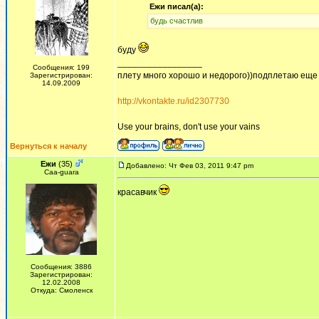
Ежи писал(а):
будь счастлив
буду
_________________
Сообщения: 199
плету много хорошо и недорого))подплетаю еще
Зарегистрирован:
14.09.2009
http://vkontakte.ru/id2307730
Use your brains, don't use your vains
Вернуться к началу
Ежи
(35)
Добавлено: Чт Фев 03, 2011 9:47 pm
Сaa-guara
красавчик
Сообщения: 3886
Зарегистрирован:
12.02.2008
Откуда: Смоленск