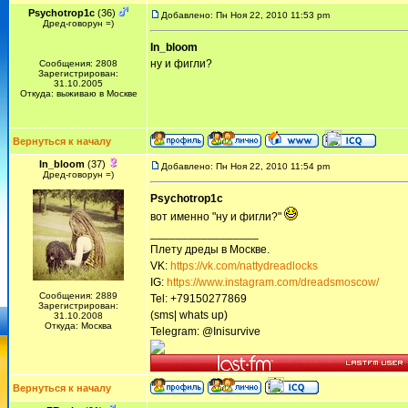
Psychotrop1c
(36)
Добавлено: Пн Ноя 22, 2010 11:53 pm
Дред-говорун =)
In_bloom
ну и фигли?
Сообщения: 2808
Зарегистрирован:
31.10.2005
Откуда: выживаю в Москве
Вернуться к началу
In_bloom
(37)
Добавлено: Пн Ноя 22, 2010 11:54 pm
Дред-говорун =)
Psychotrop1c
вот именно "ну и фигли?"
_________________
Плету дреды в Москве.
VK:
https://vk.com/nattydreadlocks
IG:
https://www.instagram.com/dreadsmoscow/
Сообщения: 2889
Tel: +79150277869
Зарегистрирован:
(sms| whats up)
31.10.2008
Откуда: Москва
Telegram: @Inisurvive
Вернуться к началу