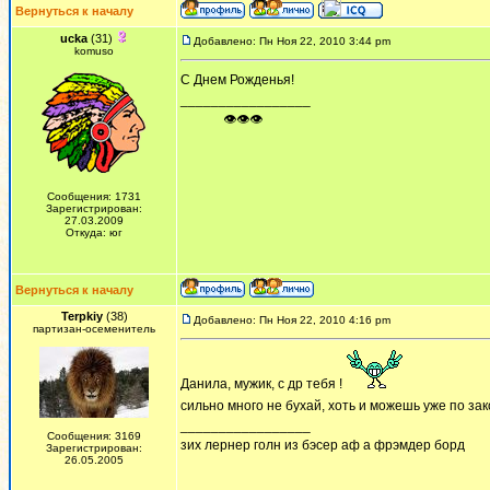
Вернуться к началу
ucka
(31)
Добавлено: Пн Ноя 22, 2010 3:44 pm
komuso
С Днем Рожденья!
_________________
ᅠ ᅠ ᅠ👁👁👁
Сообщения: 1731
Зарегистрирован:
27.03.2009
Откуда: юг
Вернуться к началу
Terpkiy
(38)
Добавлено: Пн Ноя 22, 2010 4:16 pm
партизан-осеменитель
Данила, мужик, с др тебя !
сильно много не бухай, хоть и можешь уже по зак
_________________
Сообщения: 3169
зих лернер голн из бэсер аф а фрэмдер борд
Зарегистрирован:
26.05.2005