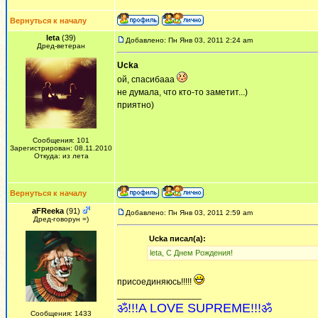
Вернуться к началу
leta
(39)
Добавлено: Пн Янв 03, 2011 2:24 am
Дред-ветеран
Ucka
ой, спасибааа
не думала, что кто-то заметит...)
приятно)
Сообщения: 101
Зарегистрирован: 08.11.2010
Откуда: из лета
Вернуться к началу
aFReeka
(91)
Добавлено: Пн Янв 03, 2011 2:59 am
Дред-говорун =)
Ucka писал(а):
leta, С Днем Рождения!
присоединяюсь!!!!!
_________________
ॐ!!!A LOVE SUPREME!!!ॐ
Сообщения: 1433