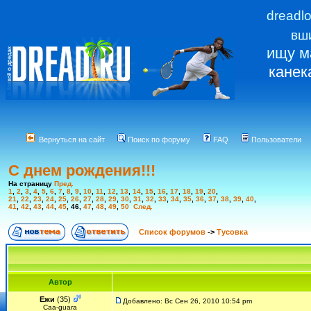
dreadl
вш
ищу м
канек
Вернуться на сайт
Поиск по форуму
FAQ
Пользователи
С днем рождения!!!
На страницу
Пред.
1
,
2
,
3
,
4
,
5
,
6
,
7
,
8
,
9
,
10
,
11
,
12
,
13
,
14
,
15
,
16
,
17
,
18
,
19
,
20
,
21
,
22
,
23
,
24
,
25
,
26
,
27
,
28
,
29
,
30
,
31
,
32
,
33
,
34
,
35
,
36
,
37
,
38
,
39
,
40
,
41
,
42
,
43
,
44
,
45
,
46
,
47
,
48
,
49
,
50
След.
Список форумов
->
Тусовка
Автор
Ежи
(35)
Добавлено: Вс Сен 26, 2010 10:54 pm
Сaa-guara