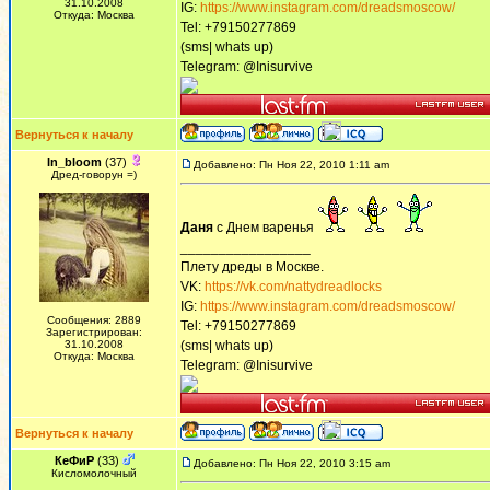
31.10.2008
IG:
https://www.instagram.com/dreadsmoscow/
Откуда: Москва
Tel: +79150277869
(sms| whats up)
Telegram: @Inisurvive
Вернуться к началу
In_bloom
(37)
Добавлено: Пн Ноя 22, 2010 1:11 am
Дред-говорун =)
Даня
с Днем варенья
_________________
Плету дреды в Москве.
VK:
https://vk.com/nattydreadlocks
IG:
https://www.instagram.com/dreadsmoscow/
Сообщения: 2889
Tel: +79150277869
Зарегистрирован:
31.10.2008
(sms| whats up)
Откуда: Москва
Telegram: @Inisurvive
Вернуться к началу
КеФиР
(33)
Добавлено: Пн Ноя 22, 2010 3:15 am
Кисломолочный