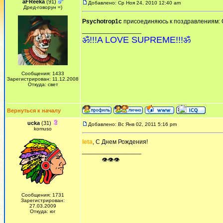
aFReeka
(91)
Добавлено: Ср Ноя 24, 2010 12:40 am
Дред-говорун =)
Psychotrop1c
присоединяюсь к поздравлениям: 
_________________
ॐ!!!A LOVE SUPREME!!!ॐ
Сообщения: 1433
Зарегистрирован: 11.12.2008
Откуда: свет
Вернуться к началу
ucka
(31)
Добавлено: Вс Янв 02, 2011 5:16 pm
komuso
leta
, С Днем Рождения!
_________________
ᅠ ᅠ ᅠ👁👁👁
Сообщения: 1731
Зарегистрирован:
27.03.2009
Откуда: юг