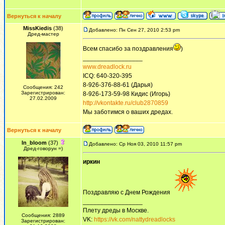
Вернуться к началу
MissKiedis
(38)
Добавлено: Пн Сен 27, 2010 2:53 pm
Дред-мастер
Всем спасибо за поздравления
)
_________________
www.dreadlock.ru
ICQ: 640-320-395
8-926-376-88-61 (Дарья)
Сообщения: 242
Зарегистрирован:
8-926-173-59-98 Кидис (Игорь)
27.02.2009
http://vkontakte.ru/club2870859
Мы заботимся о ваших дредах.
Вернуться к началу
In_bloom
(37)
Добавлено: Ср Ноя 03, 2010 11:57 pm
Дред-говорун =)
иркин
Поздравляю с Днем Рождения
_________________
Плету дреды в Москве.
Сообщения: 2889
VK:
https://vk.com/nattydreadlocks
Зарегистрирован: