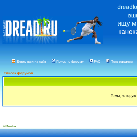
dreadl
вш
ищу м
канек
Вернуться на сайт
Поиск по форуму
FAQ
Пользователи
Список форумов
Темы, которую 
© Dread.ru