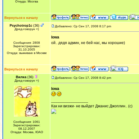
Откуда: Мозгва
Вернуться к началу
Psychotrop1c
(36)
Добавлено: Ср Сен 17, 2008 8:17 pm
Дред-говорун =)
Iowa
ой.. дядя админ, не бей нас, мы хорошие)
Сообщения: 2808
Зарегистрирован:
31.10.2005
Откуда: выживаю в Москве
Вернуться к началу
Вилка
(36)
Добавлено: Ср Сен 17, 2008 8:42 pm
Дред-говорун =)
Iowa
_________________
Как ни визжи- не выйдет Джанис Джоплин.. (с)
Сообщения: 1061
Зарегистрирован:
08.12.2007
Откуда: Москва, ЮАО