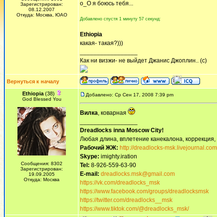
о_О я боюсь тебя...
Зарегистрирован:
08.12.2007
Откуда: Москва, ЮАО
Добавлено спустя 1 минуту 57 секунд:
Ethiopia
какая- такая?)))
_________________
Как ни визжи- не выйдет Джанис Джоплин.. (с)
Вернуться к началу
Ethiopia
(38)
Добавлено: Ср Сен 17, 2008 7:39 pm
God Blessed You
Вилка
, коварная
_________________
Dreadlocks inna Moscow Сity!
Любая длина, вплетение канекалона, коррекция,
Рабочий ЖЖ:
http://dreadlocks-msk.livejournal.com
Skype:
imighty.iration
Сообщения: 8302
Tel:
8-926-559-63-90
Зарегистрирован:
E-mail:
dreadlocks.msk@gmail.com
19.09.2005
Откуда: Москва
https://vk.com/dreadlocks_msk
https://www.facebook.com/groups/dreadlocksmsk
https://twitter.com/dreadlocks__msk
https://www.tiktok.com/@dreadlocks_msk/