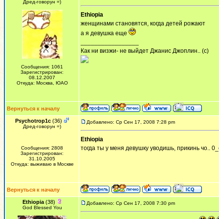
Дред-говорун =)
Ethiopia
женщинами становятся, когда детей рожают
а я девушка еще
_________________
Как ни визжи- не выйдет Джанис Джоплин.. (с)
Сообщения: 1061
Зарегистрирован:
08.12.2007
Откуда: Москва, ЮАО
Вернуться к началу
Psychotrop1c
(36)
Добавлено: Ср Сен 17, 2008 7:28 pm
Дред-говорун =)
Ethiopia
тогда ты у меня девушку уводишь, прикинь чо.. 0
Сообщения: 2808
Зарегистрирован:
31.10.2005
Откуда: выживаю в Москве
Вернуться к началу
Ethiopia
(38)
Добавлено: Ср Сен 17, 2008 7:30 pm
God Blessed You