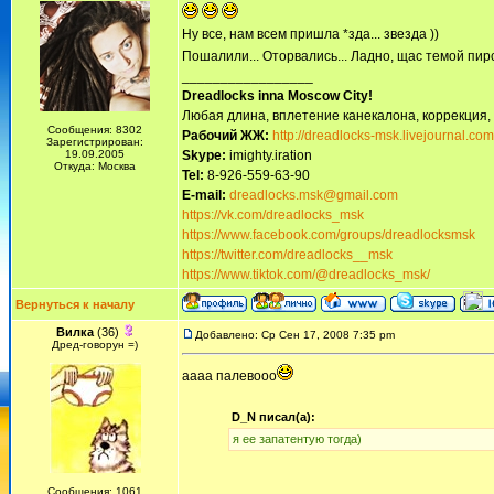
Ну все, нам всем пришла *зда... звезда ))
Пошалили... Оторвались... Ладно, щас темой пир
_________________
Dreadlocks inna Moscow Сity!
Любая длина, вплетение канекалона, коррекция,
Сообщения: 8302
Рабочий ЖЖ:
http://dreadlocks-msk.livejournal.com
Зарегистрирован:
19.09.2005
Skype:
imighty.iration
Откуда: Москва
Tel:
8-926-559-63-90
E-mail:
dreadlocks.msk@gmail.com
https://vk.com/dreadlocks_msk
https://www.facebook.com/groups/dreadlocksmsk
https://twitter.com/dreadlocks__msk
https://www.tiktok.com/@dreadlocks_msk/
Вернуться к началу
Вилка
(36)
Добавлено: Ср Сен 17, 2008 7:35 pm
Дред-говорун =)
аааа палевооо
D_N писал(а):
я ее запатентую тогда)
Сообщения: 1061