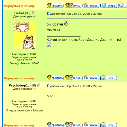
Вернуться к началу
Вилка
(36)
Добавлено: Ср Сен 17, 2008 7:23 pm
Дред-говорун =)
ой. братег
кес ке се
_________________
Как ни визжи- не выйдет Джанис Джоплин.. (с)
Сообщения: 1061
Зарегистрирован:
08.12.2007
Откуда: Москва, ЮАО
Вернуться к началу
Psychotrop1c
(36)
Добавлено: Ср Сен 17, 2008 7:24 pm
Дред-говорун =)
ou?
Сообщения: 2808
Зарегистрирован:
31.10.2005
Откуда: выживаю в Москве
Вернуться к началу