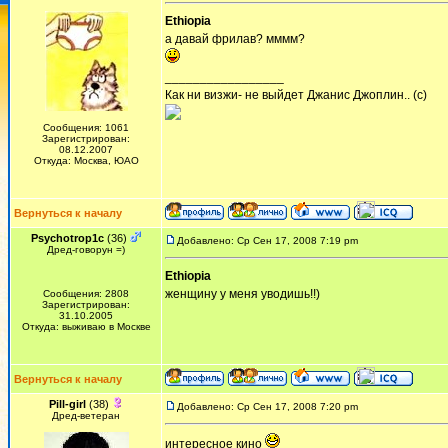
Ethiopia
а давай фрилав? мммм?
_________________
Как ни визжи- не выйдет Джанис Джоплин.. (с)
Сообщения: 1061
Зарегистрирован:
08.12.2007
Откуда: Москва, ЮАО
Вернуться к началу
Psychotrop1c
(36)
Добавлено: Ср Сен 17, 2008 7:19 pm
Дред-говорун =)
Ethiopia
женщину у меня уводишь!!)
Сообщения: 2808
Зарегистрирован:
31.10.2005
Откуда: выживаю в Москве
Вернуться к началу
Pill-girl
(38)
Добавлено: Ср Сен 17, 2008 7:20 pm
Дред-ветеран
интересное кино