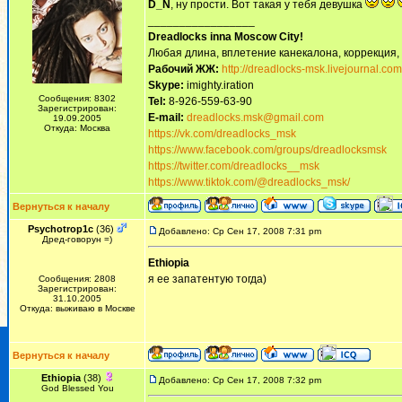
D_N
, ну прости. Вот такая у тебя девушка
_________________
Dreadlocks inna Moscow Сity!
Любая длина, вплетение канекалона, коррекция,
Рабочий ЖЖ:
http://dreadlocks-msk.livejournal.com
Skype:
imighty.iration
Сообщения: 8302
Tel:
8-926-559-63-90
Зарегистрирован:
E-mail:
dreadlocks.msk@gmail.com
19.09.2005
Откуда: Москва
https://vk.com/dreadlocks_msk
https://www.facebook.com/groups/dreadlocksmsk
https://twitter.com/dreadlocks__msk
https://www.tiktok.com/@dreadlocks_msk/
Вернуться к началу
Psychotrop1c
(36)
Добавлено: Ср Сен 17, 2008 7:31 pm
Дред-говорун =)
Ethiopia
я ее запатентую тогда)
Сообщения: 2808
Зарегистрирован:
31.10.2005
Откуда: выживаю в Москве
Вернуться к началу
Ethiopia
(38)
Добавлено: Ср Сен 17, 2008 7:32 pm
God Blessed You