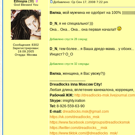
Ethiopia
(38)
Добавлено: Ср Сен 17, 2008 7:22 pm
God Blessed You
Вилка
, мой мужчина не одобрит на 100% )))))))))))
D_N
, я не специально! )))
Она... Она... Она... она первая начала!!
Добавлено спустя 28 секунд:
Сообщения: 8302
Зарегистрирован:
D_N
, тем более... я Ваша дредо-мама... у обоих..
19.09.2005
Инцест? О_О
Откуда: Москва
Добавлено спустя 32 секунды:
Вилка
, женщина, я Вас увожу?))
_________________
Dreadlocks inna Moscow Сity!
Любая длина, вплетение канекалона, коррекция,
Рабочий ЖЖ:
http://dreadlocks-msk.livejournal.com
Skype:
imighty.iration
Tel:
8-926-559-63-90
E-mail:
dreadlocks.msk@gmail.com
https://vk.com/dreadlocks_msk
https://www.facebook.com/groups/dreadlocksmsk
https://twitter.com/dreadlocks__msk
https://www.tiktok.com/@dreadlocks_msk/