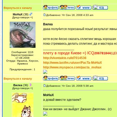
Вернуться к началу
MoHaX
(38)
Добавлено: Чт Сен 18, 2008 4:33 am
Дред-говорун =)
Вилка
дааа полу4ится порезаный язык! результат явный
хотя если 4есно сказать сплитинг вещь хорошая 
пока стремаюсь делать сплитинг, да и мастера н
_________________
Сообщения: 1116
плету в городе Киеве =) ICQ
206781844
(ЦЕ
Зарегистрирован:
http://vkontakte.ru/id7014536
17.08.2008
Откуда: Украина, Херсон,
http://www.lastfm.ru/user/PacTa-MoHaX
Армянск
http://www.myspace.com/pacta_mohax
Предупреждения : 1
Вернуться к началу
Вилка
(36)
Добавлено: Чт Сен 18, 2008 5:38 am
Дред-говорун =)
MoHaX
а довай вместе зделаем?
_________________
Как ни визжи- не выйдет Джанис Джоплин.. (с)