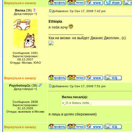
Вернуться к началу
Вилка
(36)
Добавлено: Ср Сен 17, 2008 7:42 pm
Дред-говорун =)
Ethiopia
я тебя хочу
_________________
Как ни визжи- не выйдет Джанис Джоплин.. (с)
Сообщения: 1061
Зарегистрирован:
08.12.2007
Откуда: Москва, ЮАО
Вернуться к началу
Psychotrop1c
(36)
Добавлено: Ср Сен 17, 2008 7:51 pm
Дред-говорун =)
Вилка писал(а):
Сообщения: 2808
о_О я боюсь тебя...
Зарегистрирован:
31.10.2005
Откуда: выживаю в Москве
я лишь в целях сбережения)
Вернуться к началу