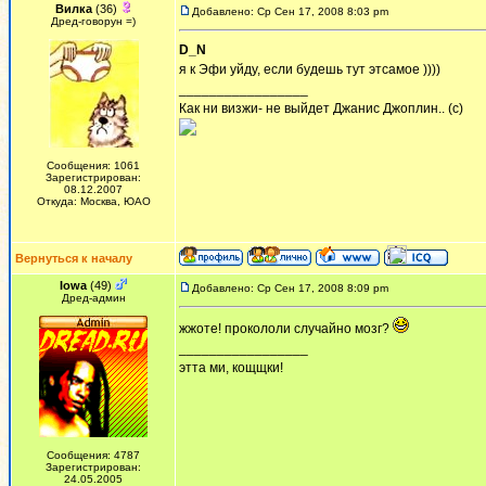
Вилка
(36)
Добавлено: Ср Сен 17, 2008 8:03 pm
Дред-говорун =)
D_N
я к Эфи уйду, если будешь тут этсамое ))))
_________________
Как ни визжи- не выйдет Джанис Джоплин.. (с)
Сообщения: 1061
Зарегистрирован:
08.12.2007
Откуда: Москва, ЮАО
Вернуться к началу
Iowa
(49)
Добавлено: Ср Сен 17, 2008 8:09 pm
Дред-админ
жжоте! прокололи случайно мозг?
_________________
этта ми, кощщки!
Сообщения: 4787
Зарегистрирован:
24.05.2005