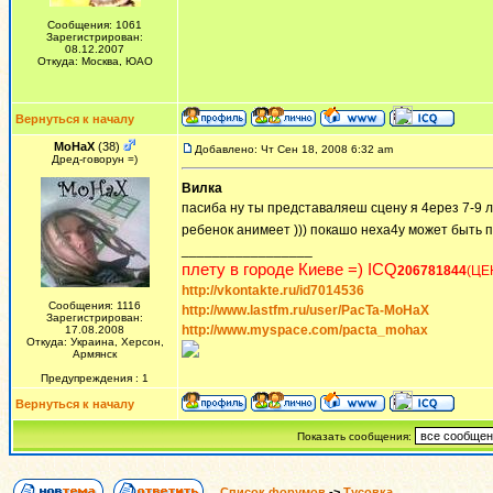
Сообщения: 1061
Зарегистрирован:
08.12.2007
Откуда: Москва, ЮАО
Вернуться к началу
MoHaX
(38)
Добавлено: Чт Сен 18, 2008 6:32 am
Дред-говорун =)
Вилка
пасиба ну ты представаляеш сцену я 4ерез 7-9 л
ребенок анимеет ))) покашо неха4у может быть 
_________________
плету в городе Киеве =) ICQ
206781844
(ЦЕ
http://vkontakte.ru/id7014536
Сообщения: 1116
http://www.lastfm.ru/user/PacTa-MoHaX
Зарегистрирован:
http://www.myspace.com/pacta_mohax
17.08.2008
Откуда: Украина, Херсон,
Армянск
Предупреждения : 1
Вернуться к началу
Показать сообщения:
Список форумов
->
Тусовка