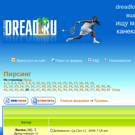
dreadl
вш
ищу м
канек
Вернуться на сайт
Поиск по форуму
FAQ
Пользователи
Пирсинг
На страницу
Пред.
1
,
2
,
3
,
4
,
5
,
6
,
7
,
8
,
9
,
10
,
11
,
12
,
13
,
14
,
15
,
16
,
17
,
18
,
19
,
20
,
21
,
22
,
23
,
24
,
25
,
26
,
27
,
28
,
29
,
30
,
31
,
32
,
33
,
34
,
35
,
36
,
37
,
38
,
39
,
40
,
41
,
42
,
43
,
44
,
45
,
46
,
47
,
48
,
49
,
50
,
51
,
52
,
53
,
54
,
55
,
56
,
57
,
58
,
59
,
60
След.
Список форумов
->
Тусовка
Автор
Вилка
(36)
Добавлено: Ср Сен 17, 2008 7:19 pm
Дред-говорун =)