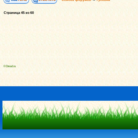
Страница
45
из
60
© Dread.ru