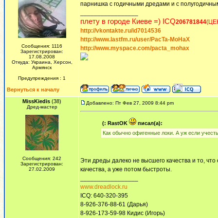
парнишка с годичными дредами и с полугодичн
_________________
плету в городе Киеве =) ICQ
206781844
(ЦЕ
http://vkontakte.ru/id7014536
http://www.lastfm.ru/user/PacTa-MoHaX
Сообщения: 1116
http://www.myspace.com/pacta_mohax
Зарегистрирован:
17.08.2008
Откуда: Украина, Херсон,
Армянск
Предупреждения : 1
Вернуться к началу
MissKiedis
(38)
Добавлено: Пт Фев 27, 2009 8:44 pm
Дред-мастер
(: RastOK
писал(а):
Как обычно офигенные локи. А уж если учесть
Сообщения: 242
Эти дреды далеко не высшего качества и то, что
Зарегистрирован:
качества, а уже потом быстроты.
27.02.2009
_________________
www.dreadlock.ru
ICQ: 640-320-395
8-926-376-88-61 (Дарья)
8-926-173-59-98 Кидис (Игорь)