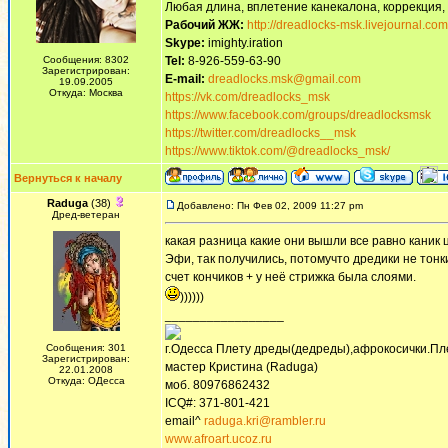
Любая длина, вплетение канекалона, коррекция,
Рабочий ЖЖ:
http://dreadlocks-msk.livejournal.com
Skype:
imighty.iration
Сообщения: 8302
Tel:
8-926-559-63-90
Зарегистрирован:
E-mail:
dreadlocks.msk@gmail.com
19.09.2005
Откуда: Москва
https://vk.com/dreadlocks_msk
https://www.facebook.com/groups/dreadlocksmsk
https://twitter.com/dreadlocks__msk
https://www.tiktok.com/@dreadlocks_msk/
Вернуться к началу
Raduga
(38)
Добавлено: Пн Фев 02, 2009 11:27 pm
Дред-ветеран
какая разница какие они вышли все равно каник 
Эфи, так получились, потомучто дредики не тонк
счет кончиков + у неё стрижка была слоями.
))))))
_________________
Сообщения: 301
г.Одесса Плету дреды(дедреды),афрокосички.Пл
Зарегистрирован:
мастер Кристина (Raduga)
22.01.2008
Откуда: ОДесса
моб. 80976862432
ICQ#: 371-801-421
email^
raduga.kri@rambler.ru
www.afroart.ucoz.ru