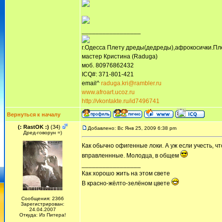
_________________
г.Одесса Плету дреды(дедреды),афрокосички.Пл
мастер Кристина (Raduga)
моб. 80976862432
ICQ#: 371-801-421
email^
raduga.kri@rambler.ru
www.afroart.ucoz.ru
http://vkontakte.ru/id7496741
Вернуться к началу
(: RastOK :)
(34)
Добавлено: Вс Янв 25, 2009 6:38 pm
Дред-говорун =)
Как обычно офигенные локи. А уж если учесть, чт
вправленнные. Молодца, в общем
_________________
Как хорошо жить на этом свете
В красно-жёлто-зелёном цвете
Сообщения: 2366
Зарегистрирован:
24.04.2007
Откуда: Из Питера!