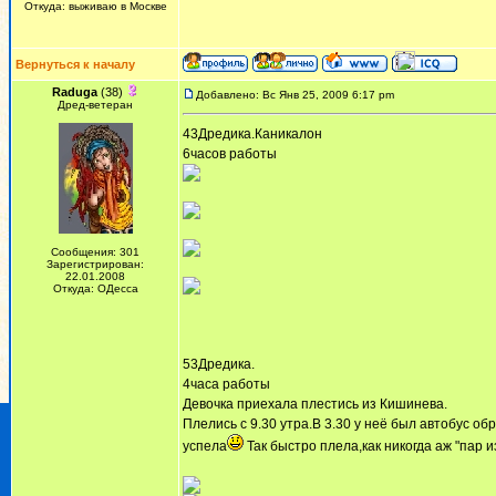
Откуда: выживаю в Москве
Вернуться к началу
Raduga
(38)
Добавлено: Вс Янв 25, 2009 6:17 pm
Дред-ветеран
43Дредика.Каникалон
6часов работы
Сообщения: 301
Зарегистрирован:
22.01.2008
Откуда: ОДесса
53Дредика.
4часа работы
Девочка приехала плестись из Кишинева.
Плелись с 9.30 утра.В 3.30 у неё был автобус об
успела
Так быстро плела,как никогда аж "пар и