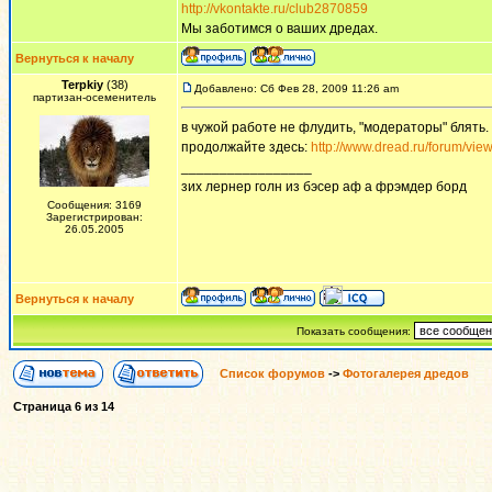
http://vkontakte.ru/club2870859
Мы заботимся о ваших дредах.
Вернуться к началу
Terpkiy
(38)
Добавлено: Сб Фев 28, 2009 11:26 am
партизан-осеменитель
в чужой работе не флудить, "модераторы" блять.
продолжайте здесь:
http://www.dread.ru/forum/vi
_________________
зих лернер голн из бэсер аф а фрэмдер борд
Сообщения: 3169
Зарегистрирован:
26.05.2005
Вернуться к началу
Показать сообщения:
Список форумов
->
Фотогалерея дредов
Страница
6
из
14