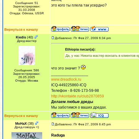
Сообщения: 51
это кого ты плела так усердно?
Зарегистрирован:
31.03.2008
Откуда: Odessa, USSR
Вернуться к началу
Kiedis
(40)
Добавлено: Пт Фев 27, 2009 6:34 pm
Дред-мастер
Ethiopia писал(а):
Да, у нас Никита мастер вонзать в клиентов крючк
что это значит ?
Сообщения: 586
_________________
Зарегистрирован:
26.05.2005
www.dreadlock.ru
Откуда: Москва
ICQ-449225860-ICQ
Телефон - 8-926-173-59-98
http://vkontakte.ru/club2870859
Делаем любые дреды
Мы заботимся о ваших дредах.
Вернуться к началу
MoHaX
(38)
Добавлено: Пт Фев 27, 2009 6:45 pm
Дред-говорун =)
Raduga