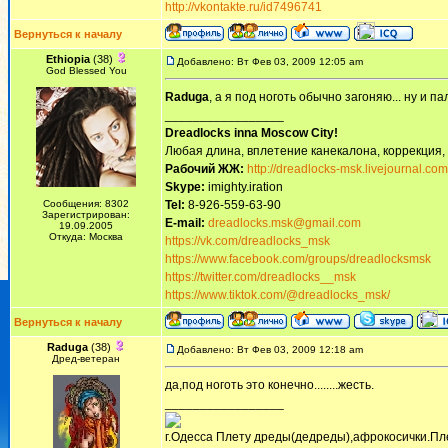
http://vkontakte.ru/id7496741
Вернуться к началу
Ethiopia
(38)
Добавлено: Вт Фев 03, 2009 12:05 am
God Blessed You
Raduga
, а я под ноготь обычно загоняю... ну и п
_________________
Dreadlocks inna Moscow Сity!
Любая длина, вплетение канекалона, коррекция,
Рабочий ЖЖ:
http://dreadlocks-msk.livejournal.com
Skype:
imighty.iration
Сообщения: 8302
Tel:
8-926-559-63-90
Зарегистрирован:
E-mail:
dreadlocks.msk@gmail.com
19.09.2005
Откуда: Москва
https://vk.com/dreadlocks_msk
https://www.facebook.com/groups/dreadlocksmsk
https://twitter.com/dreadlocks__msk
https://www.tiktok.com/@dreadlocks_msk/
Вернуться к началу
Raduga
(38)
Добавлено: Вт Фев 03, 2009 12:18 am
Дред-ветеран
да,под ноготь это конечно........жесть.
_________________
г.Одесса Плету дреды(дедреды),афрокосички.Пл