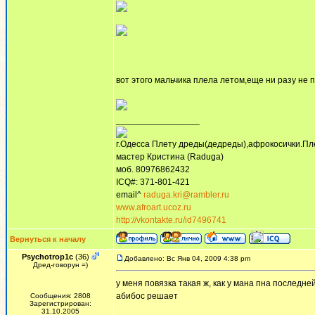
вот этого мальчика плела летом,еще ни разу не 
_________________
г.Одесса Плету дреды(дедреды),афрокосички.Пл
мастер Кристина (Raduga)
моб. 80976862432
ICQ#: 371-801-421
email^
raduga.kri@rambler.ru
www.afroart.ucoz.ru
http://vkontakte.ru/id7496741
Вернуться к началу
Psychotrop1c
(36)
Добавлено: Вс Янв 04, 2009 4:38 pm
Дред-говорун =)
у меня повязка такая ж, как у мана пна последне
абибос решает
Сообщения: 2808
Зарегистрирован:
31.10.2005