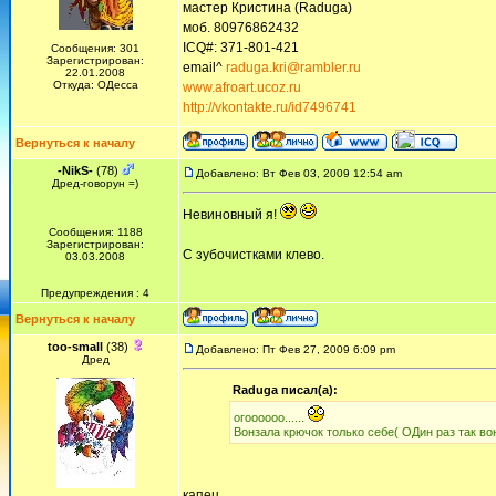
мастер Кристина (Raduga)
моб. 80976862432
ICQ#: 371-801-421
Сообщения: 301
Зарегистрирован:
email^
raduga.kri@rambler.ru
22.01.2008
Откуда: ОДесса
www.afroart.ucoz.ru
http://vkontakte.ru/id7496741
Вернуться к началу
-NikS-
(78)
Добавлено: Вт Фев 03, 2009 12:54 am
Дред-говорун =)
Невиновный я!
Сообщения: 1188
Зарегистрирован:
С зубочистками клево.
03.03.2008
Предупреждения : 4
Вернуться к началу
too-small
(38)
Добавлено: Пт Фев 27, 2009 6:09 pm
Дред
Raduga писал(а):
огоооооо......
Вонзала крючок только себе( ОДин раз так во
капец