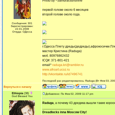
Photo by ~SamuraiSunshine
первой голове около 6 месяцев
второй голове около года.
Сообщения: 301
Зарегистрирован:
22.01.2008
Откуда: ОДесса
_________________
г.Одесса Плету дреды(дедреды),афрокосички.Пл
мастер Кристина (Raduga)
моб. 80976862432
ICQ#: 371-801-421
email^
raduga.kri@rambler.ru
www.afroart.ucoz.ru
http://vkontakte.ru/id7496741
Последний раз редактировалось: Raduga (Вт Фев 03, 2009
Вернуться к началу
Ethiopia
(38)
Добавлено: Пн Фев 02, 2009 11:17 pm
God Blessed You
Raduga
, а почему 43 дредика вышли такие коро
_________________
Dreadlocks inna Moscow Сity!