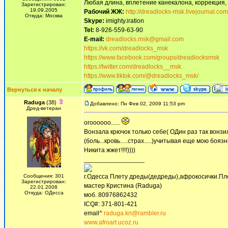
Любая длина, вплетение канекалона, коррекция,
Зарегистрирован:
19.09.2005
Рабочий ЖЖ:
http://dreadlocks-msk.livejournal.com
Откуда: Москва
Skype:
imighty.iration
Tel:
8-926-559-63-90
E-mail:
dreadlocks.msk@gmail.com
https://vk.com/dreadlocks_msk
https://www.facebook.com/groups/dreadlocksmsk
https://twitter.com/dreadlocks__msk
https://www.tiktok.com/@dreadlocks_msk/
Вернуться к началу
Raduga
(38)
Добавлено: Пн Фев 02, 2009 11:53 pm
Дред-ветеран
огоооооо......
Вонзала крючок только себе( ОДин раз так вонзил
(боль...кровь.....страх.....)учитывая еще мою бояз
Никита жжет!!!!))))
_________________
Сообщения: 301
г.Одесса Плету дреды(дедреды),афрокосички.Пл
Зарегистрирован:
мастер Кристина (Raduga)
22.01.2008
Откуда: ОДесса
моб. 80976862432
ICQ#: 371-801-421
email^
raduga.kri@rambler.ru
www.afroart.ucoz.ru