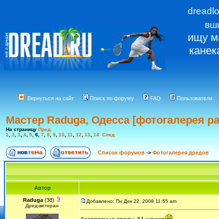
dreadl
вш
ищу м
канек
Вернуться на сайт
Поиск по форуму
FAQ
Пользователи
Мастер Raduga, Одесса [фотогалерея ра
На страницу
Пред.
1
,
2
,
3
,
4
,
5
,
6
,
7
,
8
,
9
,
10
,
11
,
12
,
13
,
14
След.
Список форумов
->
Фотогалерея дредов
Автор
Raduga
(38)
Добавлено: Пн Дек 22, 2008 11:55 am
Дред-ветеран