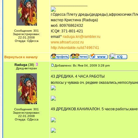
_________________
г.Одесса Плету дреды(дедреды),афрокосички.Пл
мастер Кристина (Raduga)
моб. 80976862432
Сообщения: 301
ICQ#: 371-801-421
Зарегистрирован:
email^
raduga.kri@rambler.ru
22.01.2008
Откуда: ОДесса
www.afroart.ucoz.ru
http://vkontakte.ru/id7496741
Вернуться к началу
Raduga
(38)
Добавлено: Вс Янв 04, 2009 3:28 pm
Дред-ветеран
43 ДРЕДИКА. 4 ЧАСА РАБОТЫ
волосы у чувака оч. редкие оказались,непослушн
49 ДРЕДИКОВ.КАНИКАЛОН. 5 часов работы,канек
Сообщения: 301
Зарегистрирован:
22.01.2008
Откуда: ОДесса