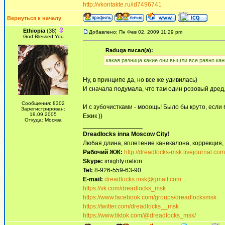
http://vkontakte.ru/id7496741
Вернуться к началу
Ethiopia
(38)
Добавлено: Пн Фев 02, 2009 11:29 pm
God Blessed You
Raduga писал(а):
какая разница какие они вышли все равно кан
Ну, в принципе да, но все же удивилась)
И сначала подумала, что там один розовый дред,
Сообщения: 8302
И с зубочистками - мооощь! Было бы круто, если б
Зарегистрирован:
19.09.2005
Ежик ))
Откуда: Москва
_________________
Dreadlocks inna Moscow Сity!
Любая длина, вплетение канекалона, коррекция,
Рабочий ЖЖ:
http://dreadlocks-msk.livejournal.com
Skype:
imighty.iration
Tel:
8-926-559-63-90
E-mail:
dreadlocks.msk@gmail.com
https://vk.com/dreadlocks_msk
https://www.facebook.com/groups/dreadlocksmsk
https://twitter.com/dreadlocks__msk
https://www.tiktok.com/@dreadlocks_msk/