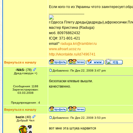
Если кого-то из Украины чтото заинтересует.об
_________________
г.Одесса Плету дреды(дедреды),афрокосички.Пл
мастер Кристина (Raduga)
моб. 80976862432
ICQ#: 371-801-421
email^
raduga.kri@rambler.ru
www.afroart.ucoz.ru
http://vkontakte.ru/id7496741
Вернуться к началу
-NikS-
(78)
Добавлено: Пн Дек 22, 2008 3:47 pm
Дред-говорун =)
безопаски клевые вышли.
качественно.
Сообщения: 1188
Зарегистрирован:
03.03.2008
Предупреждения : 4
Вернуться к началу
bazin
(40)
Добавлено: Пн Дек 22, 2008 3:53 pm
Добрый Чел
вот мне эта штука нарвится