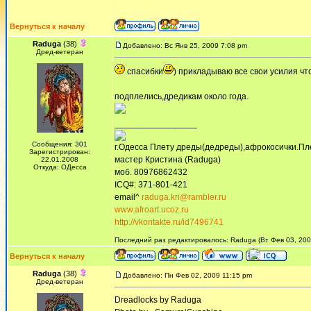
Вернуться к началу
Raduga
(38)
Добавлено: Вс Янв 25, 2009 7:08 pm
Дред-ветеран
спасибки
) прикладываю все свои усилия ч
подплелись,дредикам около года.
_________________
Сообщения: 301
г.Одесса Плету дреды(дедреды),афрокосички.Пл
Зарегистрирован:
мастер Кристина (Raduga)
22.01.2008
Откуда: ОДесса
моб. 80976862432
ICQ#: 371-801-421
email^
raduga.kri@rambler.ru
www.afroart.ucoz.ru
http://vkontakte.ru/id7496741
Последний раз редактировалось: Raduga (Вт Фев 03, 2009
Вернуться к началу
Raduga
(38)
Добавлено: Пн Фев 02, 2009 11:15 pm
Дред-ветеран
Dreadlocks by Raduga