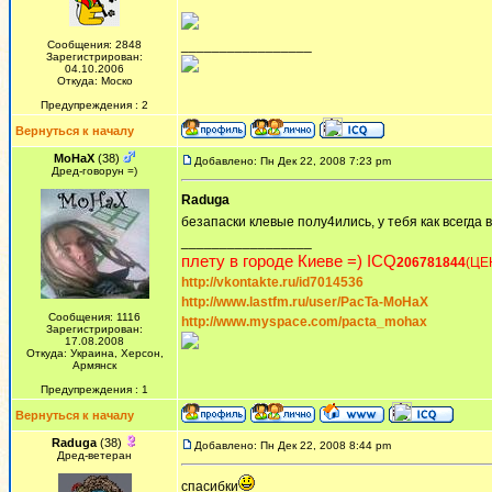
_________________
Сообщения: 2848
Зарегистрирован:
04.10.2006
Откуда: Моско
Предупреждения : 2
Вернуться к началу
MoHaX
(38)
Добавлено: Пн Дек 22, 2008 7:23 pm
Дред-говорун =)
Raduga
безапаски клевые полу4ились, у тебя как всегда
_________________
плету в городе Киеве =) ICQ
206781844
(ЦЕ
http://vkontakte.ru/id7014536
http://www.lastfm.ru/user/PacTa-MoHaX
Сообщения: 1116
http://www.myspace.com/pacta_mohax
Зарегистрирован:
17.08.2008
Откуда: Украина, Херсон,
Армянск
Предупреждения : 1
Вернуться к началу
Raduga
(38)
Добавлено: Пн Дек 22, 2008 8:44 pm
Дред-ветеран
спасибки