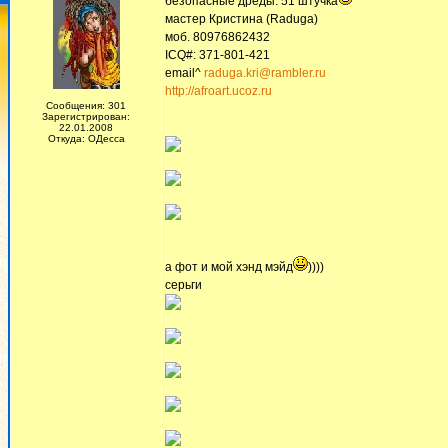
безопасные дреды. 51 штучка
мастер Кристина (Raduga)
моб. 80976862432
ICQ#: 371-801-421
email^
raduga.kri@rambler.ru
http://afroart.ucoz.ru
Сообщения: 301
Зарегистрирован:
22.01.2008
Откуда: ОДесса
а фот и мой хэнд мэйд
))))
серьги