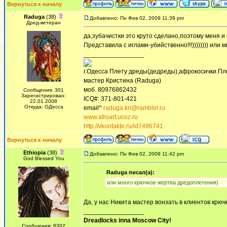
Вернуться к началу
Raduga
(38)
Добавлено: Пн Фев 02, 2009 11:39 pm
Дред-ветеран
да,зубачистки это круто сделано,поэтому меня и 
Представила с иглами-убийственно!!!)))))))) или
_________________
г.Одесса Плету дреды(дедреды),афрокосички.Пл
мастер Кристина (Raduga)
моб. 80976862432
Сообщения: 301
Зарегистрирован:
ICQ#: 371-801-421
22.01.2008
Откуда: ОДесса
email^
raduga.kri@rambler.ru
www.afroart.ucoz.ru
http://vkontakte.ru/id7496741
Вернуться к началу
Ethiopia
(38)
Добавлено: Пн Фев 02, 2009 11:42 pm
God Blessed You
Raduga писал(а):
или много крючков-жертва дредоплетения)
Да, у нас Никита мастер вонзать в клиентов крючки в ко
_________________
Dreadlocks inna Moscow Сity!
Сообщения: 8302