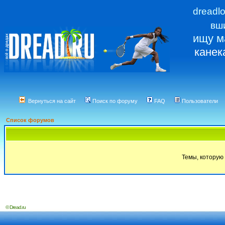
dreadl
вш
ищу м
канек
Вернуться на сайт
Поиск по форуму
FAQ
Пользователи
Список форумов
Темы, которую 
© Dread.ru