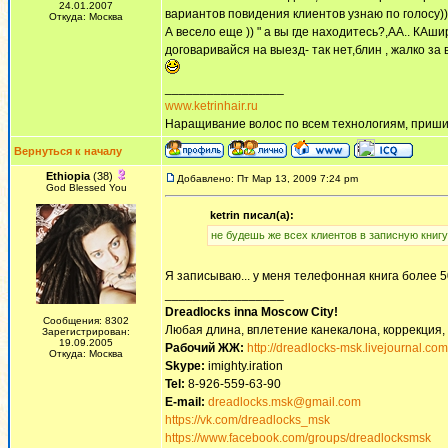
24.01.2007
вариантов повидения клиентов узнаю по голосу))
Откуда: Москва
А весело еще )) " а вы где находитесь?,АА.. КАш
договаривайся на выезд- так нет,блин , жалко за
_________________
www.ketrinhair.ru
Наращивание волос по всем технологиям, приши
Вернуться к началу
Ethiopia
(38)
Добавлено: Пт Мар 13, 2009 7:24 pm
God Blessed You
ketrin писал(а):
не будешь же всех клиентов в записную книгу
Я записываю... у меня телефонная книга более 
_________________
Dreadlocks inna Moscow Сity!
Сообщения: 8302
Любая длина, вплетение канекалона, коррекция,
Зарегистрирован:
19.09.2005
Рабочий ЖЖ:
http://dreadlocks-msk.livejournal.com
Откуда: Москва
Skype:
imighty.iration
Tel:
8-926-559-63-90
E-mail:
dreadlocks.msk@gmail.com
https://vk.com/dreadlocks_msk
https://www.facebook.com/groups/dreadlocksmsk