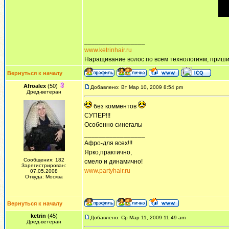
_________________
www.ketrinhair.ru
Наращивание волос по всем технологиям, приши
Вернуться к началу
Afroalex
(50)
Добавлено: Вт Мар 10, 2009 8:54 pm
Дред-ветеран
без комментов
СУПЕР!!!
Особенно синегалы
_________________
Афро-для всех!!!
Ярко,практично,
Сообщения: 182
смело и динамично!
Зарегистрирован:
www.partyhair.ru
07.05.2008
Откуда: Москва
Вернуться к началу
ketrin
(45)
Добавлено: Ср Мар 11, 2009 11:49 am
Дред-ветеран