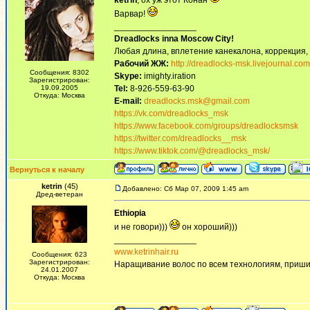
ketrin
, ох уж этот Конан
Варвар!
_________________
Dreadlocks inna Moscow Сity!
Любая длина, вплетение канекалона, коррекция,
Рабочий ЖЖ:
http://dreadlocks-msk.livejournal.com
Сообщения: 8302
Skype:
imighty.iration
Зарегистрирован:
19.09.2005
Tel:
8-926-559-63-90
Откуда: Москва
E-mail:
dreadlocks.msk@gmail.com
https://vk.com/dreadlocks_msk
https://www.facebook.com/groups/dreadlocksmsk
https://twitter.com/dreadlocks__msk
https://www.tiktok.com/@dreadlocks_msk/
Вернуться к началу
ketrin
(45)
Добавлено: Сб Мар 07, 2009 1:45 am
Дред-ветеран
Ethiopia
и не говори)))
он хороший)))
_________________
www.ketrinhair.ru
Сообщения: 623
Зарегистрирован:
Наращивание волос по всем технологиям, приши
24.01.2007
Откуда: Москва