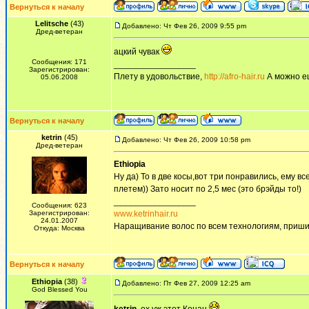
Вернуться к началу
Lelitsche
(43)
Добавлено: Чт Фев 26, 2009 9:55 pm
Дред-ветеран
ацкий чувак
Сообщения: 171
_________________
Зарегистрирован:
Плету в удовольствие,
http://afro-hair.ru
А можно е
05.06.2008
Вернуться к началу
ketrin
(45)
Добавлено: Чт Фев 26, 2009 10:58 pm
Дред-ветеран
Ethiopia
Ну да) То в две косы,вот три понравились, ему вс
плетем)) Зато носит по 2,5 мес (это брэйды то!)
_________________
Сообщения: 623
Зарегистрирован:
www.ketrinhair.ru
24.01.2007
Наращивание волос по всем технологиям, приши
Откуда: Москва
Вернуться к началу
Ethiopia
(38)
Добавлено: Пт Фев 27, 2009 12:25 am
God Blessed You