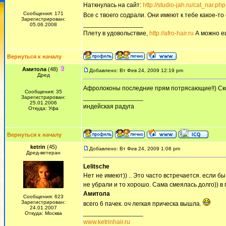
Наткнулась на сайт:
http://studio-jah.ru/cat_nar.php
Сообщения: 171
Все с твоего содрали. Они имеют к тебе какое-
Зарегистрирован:
_________________
05.06.2008
Плету в удовольствие,
http://afro-hair.ru
А можно е
Вернуться к началу
Амитола
(48)
Добавлено: Вт Фев 24, 2009 12:19 pm
Дред
Афролоконы последние прям потрясающие!!) Ско
Сообщения: 35
_________________
Зарегистрирован:
25.01.2006
индейская радуга
Откуда: Уфа
Вернуться к началу
ketrin
(45)
Добавлено: Вт Фев 24, 2009 1:08 pm
Дред-ветеран
Lelitsche
Нет не имеют)) .. Это часто встречается. если бы
не убрали и то хорошо. Сама смеялась долго)) в 
Амитола
Сообщения: 623
Зарегистрирован:
всего 6 пачек. оч легкая прическа вышла.
24.01.2007
_________________
Откуда: Москва
www.ketrinhair.ru