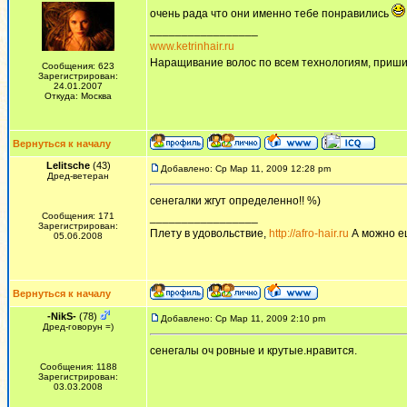
очень рада что они именно тебе понравились
_________________
www.ketrinhair.ru
Наращивание волос по всем технологиям, приши
Сообщения: 623
Зарегистрирован:
24.01.2007
Откуда: Москва
Вернуться к началу
Lelitsche
(43)
Добавлено: Ср Мар 11, 2009 12:28 pm
Дред-ветеран
сенегалки жгут определенно!! %)
Сообщения: 171
_________________
Зарегистрирован:
Плету в удовольствие,
http://afro-hair.ru
А можно е
05.06.2008
Вернуться к началу
-NikS-
(78)
Добавлено: Ср Мар 11, 2009 2:10 pm
Дред-говорун =)
сенегалы оч ровные и крутые.нравится.
Сообщения: 1188
Зарегистрирован:
03.03.2008