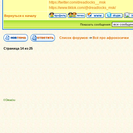
https://twitter.com/dreadlocks__msk
https://www.tiktok.com/@dreadlocks_msk/
Вернуться к началу
Показать сообщения:
Список форумов
->
Всё про афрокосички
Страница
14
из
25
© Dread.ru