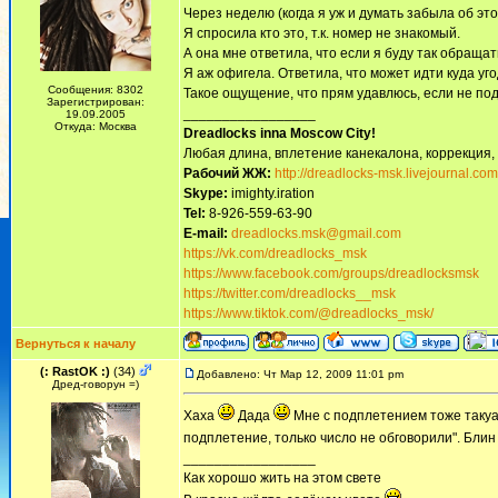
Через неделю (когда я уж и думать забыла об это
Я спросила кто это, т.к. номер не знакомый.
А она мне ответила, что если я буду так обращат
Я аж офигела. Ответила, что может идти куда угод
Сообщения: 8302
Такое ощущение, что прям удавлюсь, если не под
Зарегистрирован:
_________________
19.09.2005
Откуда: Москва
Dreadlocks inna Moscow Сity!
Любая длина, вплетение канекалона, коррекция,
Рабочий ЖЖ:
http://dreadlocks-msk.livejournal.com
Skype:
imighty.iration
Tel:
8-926-559-63-90
E-mail:
dreadlocks.msk@gmail.com
https://vk.com/dreadlocks_msk
https://www.facebook.com/groups/dreadlocksmsk
https://twitter.com/dreadlocks__msk
https://www.tiktok.com/@dreadlocks_msk/
Вернуться к началу
(: RastOK :)
(34)
Добавлено: Чт Мар 12, 2009 11:01 pm
Дред-говорун =)
Хаха
Дада
Мне с подплетением тоже таку
подплетение, только число не обговорили". Бли
_________________
Как хорошо жить на этом свете