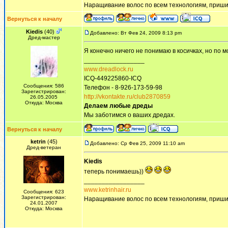
Наращивание волос по всем технологиям, приши
Вернуться к началу
Kiedis
(40)
Добавлено: Вт Фев 24, 2009 8:13 pm
Дред-мастер
Я конечно ничего не понимаю в косичках, но по мо
_________________
www.dreadlock.ru
ICQ-449225860-ICQ
Сообщения: 586
Телефон - 8-926-173-59-98
Зарегистрирован:
http://vkontakte.ru/club2870859
26.05.2005
Откуда: Москва
Делаем любые дреды
Мы заботимся о ваших дредах.
Вернуться к началу
ketrin
(45)
Добавлено: Ср Фев 25, 2009 11:10 am
Дред-ветеран
Kiedis
теперь понимаешь))
_________________
www.ketrinhair.ru
Сообщения: 623
Зарегистрирован:
Наращивание волос по всем технологиям, приши
24.01.2007
Откуда: Москва