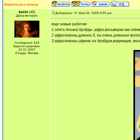
Вернуться к началу
ketrin
(45)
Добавлено: Чт Фев 26, 2009 8:55 pm
Дред-ветеран
еще новые работки
1 опять Конан) брэйды ,афро,восьмерки как элем
2 афролоконы,длинна Л, на очень длинные волос
3 афролоконы,сфинкс из брэйдов,коррекция, вось
Сообщения: 623
Зарегистрирован:
24.01.2007
Откуда: Москва