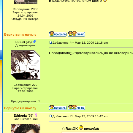
В красно-жёлто-зелёном цвете
Сообщения: 2366
Зарегистрирован:
24.04.2007
Откуда: Из Питера!
Вернуться к началу
LuLu)
(35)
Добавлено: Чт Мар 12, 2009 11:18 pm
Дред-ветеран
Порадовало))) "Договаривались,но не обговорили"
Сообщения: 279
Зарегистрирован:
22.08.2008
Предупреждения : 1
Вернуться к началу
Ethiopia
(38)
Добавлено: Пт Мар 13, 2009 10:42 am
God Blessed You
(: RastOK
писал(а):