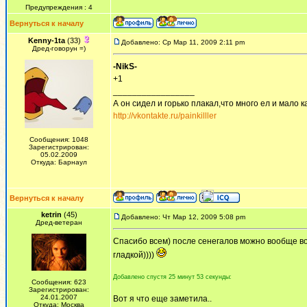
Предупреждения : 4
Вернуться к началу
Kenny-1ta
(33)
Добавлено: Ср Мар 11, 2009 2:11 pm
Дред-говорун =)
-NikS-
+1
_________________
А он сидел и горько плакал,что много ел и мало ка
http://vkontakte.ru/painkilller
Сообщения: 1048
Зарегистрирован:
05.02.2009
Откуда: Барнаул
Вернуться к началу
ketrin
(45)
Добавлено: Чт Мар 12, 2009 5:08 pm
Дред-ветеран
Спасибо всем) после сенегалов можно вообще вор
гладкой))))
Добавлено спустя 25 минут 53 секунды:
Сообщения: 623
Зарегистрирован:
24.01.2007
Вот я что еще заметила..
Откуда: Москва