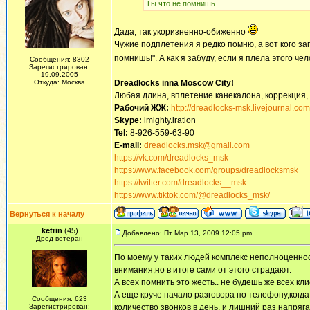
Ты что не помнишь
Дада, так укоризненно-обиженно
Чужие подплетения я редко помню, а вот кого за
помнишь!". А как я забуду, если я плела этого че
Сообщения: 8302
Зарегистрирован:
_________________
19.09.2005
Откуда: Москва
Dreadlocks inna Moscow Сity!
Любая длина, вплетение канекалона, коррекция,
Рабочий ЖЖ:
http://dreadlocks-msk.livejournal.com
Skype:
imighty.iration
Tel:
8-926-559-63-90
E-mail:
dreadlocks.msk@gmail.com
https://vk.com/dreadlocks_msk
https://www.facebook.com/groups/dreadlocksmsk
https://twitter.com/dreadlocks__msk
https://www.tiktok.com/@dreadlocks_msk/
Вернуться к началу
ketrin
(45)
Добавлено: Пт Мар 13, 2009 12:05 pm
Дред-ветеран
По моему у таких людей комплекс неполноценнос
внимания,но в итоге сами от этого страдают.
А всех помнить это жесть.. не будешь же всех кл
А еще круче начало разговора по телефону,когда 
Сообщения: 623
Зарегистрирован:
количество звонков в день, и лишний раз напряга