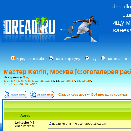
dreadl
вш
ищу м
канек
Вернуться на сайт
Поиск по форуму
FAQ
Пользователи
Мастер Ketrin, Москва [фотогалерея раб
На страницу
Пред.
1
,
2
,
3
,
4
,
5
,
6
,
7
,
8
,
9
,
10
,
11
,
12
,
13
,
14
,
15
,
16
,
17
,
18
,
19
,
20
,
21
,
22
,
23
,
24
,
25
След.
Список форумов
->
Всё про афрокосички
Автор
Lelitsche
(43)
Добавлено: Вт Фев 24, 2009 11:02 am
Дред-ветеран