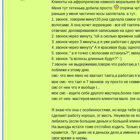
Клиенты на афропрически намного моральнее бл
Меня тут тетенька добила просто.
сгоряча чу
раньше у меня частично косы заплетала. а тут..
1. звонок . говорим минут20,она сделала самое 
волосами. А она хочет коррекцию - все ей такти
отвечаю. договариваемся-записываю на одно числ
2. звонок,через минуту, "ой а сколько времени за
3. звонок через 3 минуты,а я уже работаю с друг
4. звонок через минуту" А я красивая буду, одно
5. звонок, " а я точно с волосами останусь?", м
6. звонок. "а волосы длинные будут?"- )
7.звонок- не выдерживаю,говорю что работаю,а 
поближе к этому дню.
смс- что мне явно не хватает такта,а работаю я 
мое смс- что такт и 7 звонков- ну просто не сов
смс от нее что я вообще г...
мое смс - ищите себе другого мастера,более так
смс от нее- мастеров много-клиентов мало. (ее 
Я знаю что она с особенностями, но когда тебя с
сделают работу хорошо, эт жесть. Неужели не я
либизить (если большие деньги и большой клиент
На выезды кстати тоже отстойно ездить. Только 
нравится.. Тут даже не в деньгах дело,а именно
свое время и нервы.