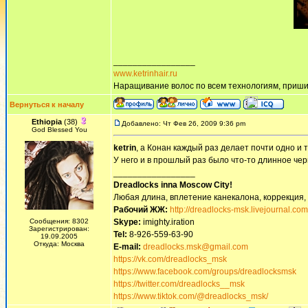
_________________
www.ketrinhair.ru
Наращивание волос по всем технологиям, приши
Вернуться к началу
Ethiopia
(38)
Добавлено: Чт Фев 26, 2009 9:36 pm
God Blessed You
ketrin
, а Конан каждый раз делает почти одно и 
У него и в прошлый раз было что-то длинное чер
_________________
Dreadlocks inna Moscow Сity!
Любая длина, вплетение канекалона, коррекция,
Рабочий ЖЖ:
http://dreadlocks-msk.livejournal.com
Сообщения: 8302
Skype:
imighty.iration
Зарегистрирован:
Tel:
8-926-559-63-90
19.09.2005
Откуда: Москва
E-mail:
dreadlocks.msk@gmail.com
https://vk.com/dreadlocks_msk
https://www.facebook.com/groups/dreadlocksmsk
https://twitter.com/dreadlocks__msk
https://www.tiktok.com/@dreadlocks_msk/