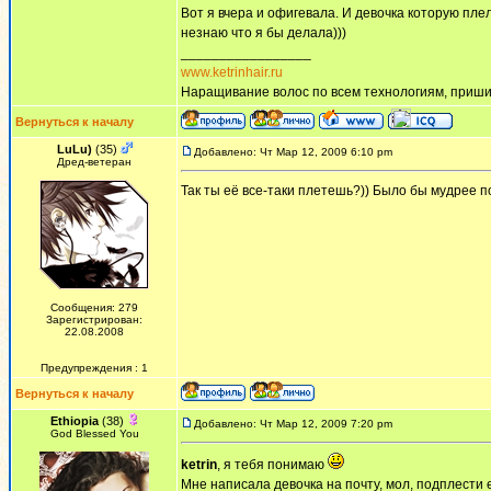
Вот я вчера и офигевала. И девочка которую пле
незнаю что я бы делала)))
_________________
www.ketrinhair.ru
Наращивание волос по всем технологиям, приши
Вернуться к началу
LuLu)
(35)
Добавлено: Чт Мар 12, 2009 6:10 pm
Дред-ветеран
Так ты её все-таки плетешь?)) Было бы мудрее по
Сообщения: 279
Зарегистрирован:
22.08.2008
Предупреждения : 1
Вернуться к началу
Ethiopia
(38)
Добавлено: Чт Мар 12, 2009 7:20 pm
God Blessed You
ketrin
, я тебя понимаю
Мне написала девочка на почту, мол, подплести 